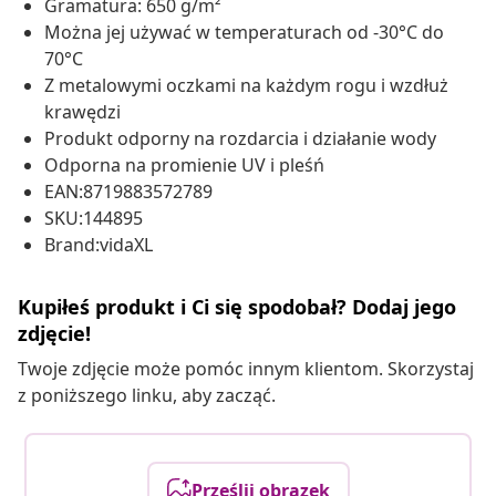
Gramatura: 650 g/m²
Można jej używać w temperaturach od -30°C do
70°C
Z metalowymi oczkami na każdym rogu i wzdłuż
krawędzi
Produkt odporny na rozdarcia i działanie wody
Odporna na promienie UV i pleśń
EAN:8719883572789
SKU:144895
Brand:vidaXL
Kupiłeś produkt i Ci się spodobał? Dodaj jego
zdjęcie!
Twoje zdjęcie może pomóc innym klientom. Skorzystaj
z poniższego linku, aby zacząć.
Prześlij obrazek