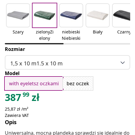
Szary
zielonyZi
niebieski
Biały
Czarny
elony
Niebieski
Rozmiar
1,5 x 10 m1.5 x 10 m
Model
with eyeletsz oczkami
bez oczek
99
387
zł
25,87 zł /m²
Zawiera VAT
Opis
Uniwersalna, mocna plandeka sprawdzi się idealnie do