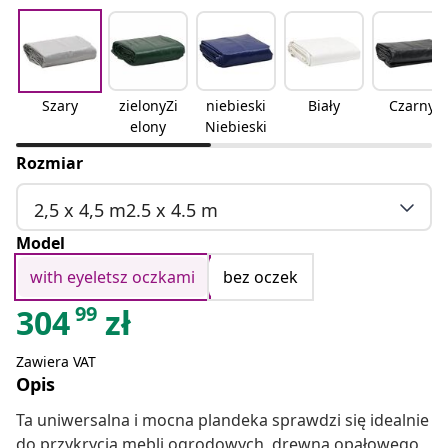
Szary
zielonyZi
niebieski
Biały
Czarny
elony
Niebieski
Rozmiar
2,5 x 4,5 m2.5 x 4.5 m
Model
with eyeletsz oczkami
bez oczek
99
304
zł
Zawiera VAT
Opis
Ta uniwersalna i mocna plandeka sprawdzi się idealnie
do przykrycia mebli ogrodowych, drewna opałowego,