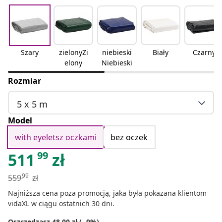
Szary
zielonyZi
niebieski
Biały
Czarny
elony
Niebieski
Rozmiar
5 x 5 m
Model
with eyeletsz oczkami
bez oczek
99
511
zł
99
559
zł
Najniższa cena poza promocją, jaka była pokazana klientom
vidaXL w ciągu ostatnich 30 dni.
Oszczędzasz 48.00 zł (- 9%)