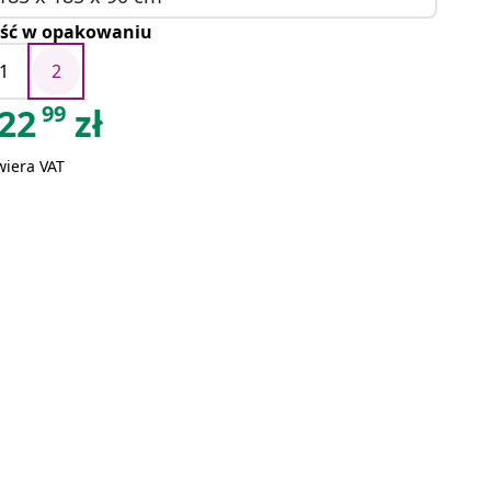
ość w opakowaniu
1
2
99
22
zł
wiera VAT