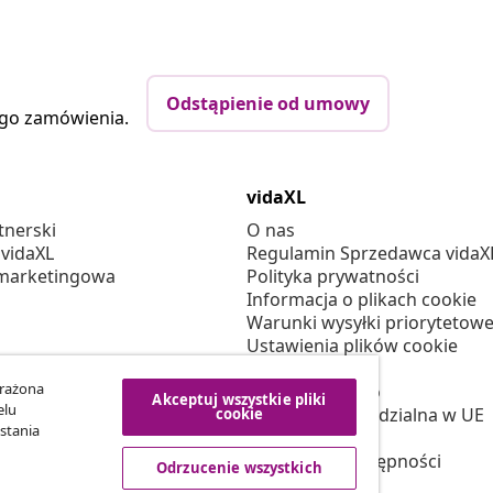
Odstąpienie od umowy
ego zamówienia.
vidaXL
tnerski
O nas
 vidaXL
Regulamin Sprzedawca vidaX
marketingowa
Polityka prywatności
Informacja o plikach cookie
Warunki wysyłki priorytetowe
Ustawienia plików cookie
Pracuj w vidaXL
yrażona
Bezpieczeństwo
Akceptuj wszystkie pliki
elu
Osoba odpowiedzialna w UE
cookie
stania
Polityką EPR
Deklaracja dostępności
Odrzucenie wszystkich