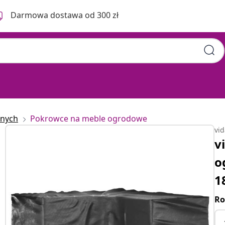
Darmowa dostawa od 300 zł
znych
Pokrowce na meble ogrodowe
vi
v
o
1
Ro