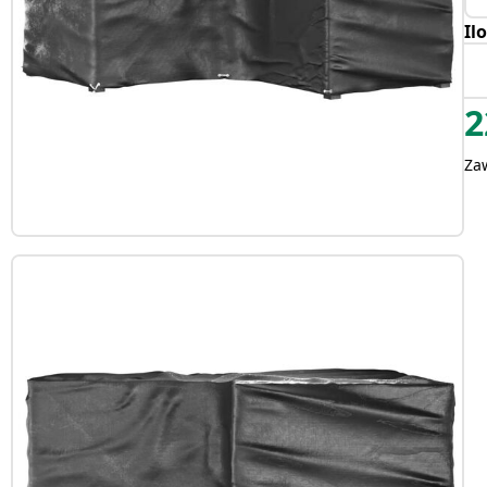
Il
2
Za