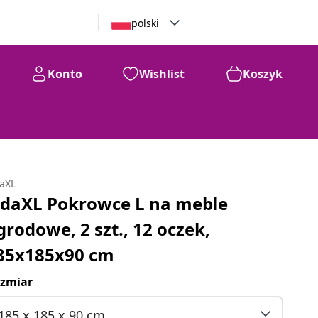
polski
Konto
Wishlist
Koszyk
daXL
idaXL Pokrowce L na meble
grodowe, 2 szt., 12 oczek,
85x185x90 cm
zmiar
185 x 185 x 90 cm