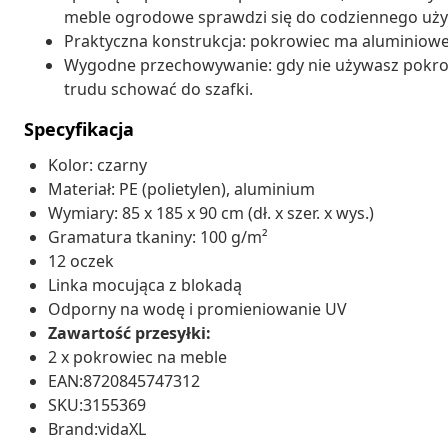
meble ogrodowe sprawdzi się do codziennego uży
Praktyczna konstrukcja: pokrowiec ma aluminiowe p
Wygodne przechowywanie: gdy nie używasz pokrowc
trudu schować do szafki.
Specyfikacja
Kolor: czarny
Materiał: PE (polietylen), aluminium
Wymiary: 85 x 185 x 90 cm (dł. x szer. x wys.)
Gramatura tkaniny: 100 g/m²
12 oczek
Linka mocująca z blokadą
Odporny na wodę i promieniowanie UV
Zawartość przesyłki:
2 x pokrowiec na meble
EAN:8720845747312
SKU:3155369
Brand:vidaXL