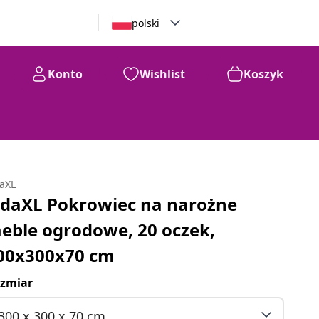
polski
Konto
Wishlist
Koszyk
daXL
idaXL Pokrowiec na narożne
eble ogrodowe, 20 oczek,
00x300x70 cm
zmiar
300 x 300 x 70 cm