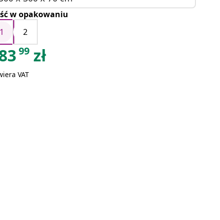
ość w opakowaniu
1
2
99
83
zł
wiera VAT