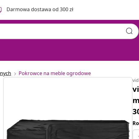
Darmowa dostawa od 300 zł
znych
Pokrowce na meble ogrodowe
vi
v
m
3
Ro