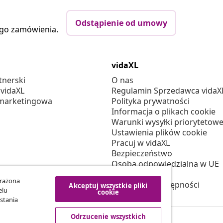
Odstąpienie od umowy
ego zamówienia.
vidaXL
tnerski
O nas
 vidaXL
Regulamin Sprzedawca vidaX
marketingowa
Polityka prywatności
Informacja o plikach cookie
Warunki wysyłki priorytetowe
Ustawienia plików cookie
Pracuj w vidaXL
Bezpieczeństwo
Osoba odpowiedzialna w UE
Polityką EPR
yrażona
Deklaracja dostępności
Akceptuj wszystkie pliki
elu
cookie
stania
Odrzucenie wszystkich