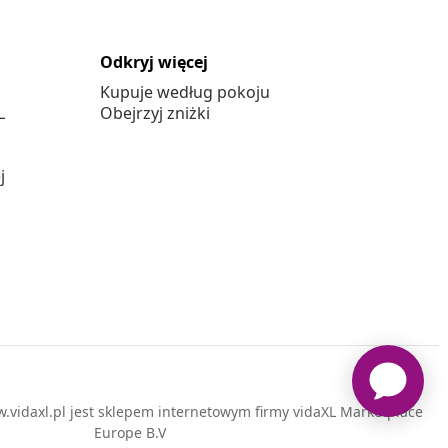
Odkryj więcej
Kupuje według pokoju
L
Obejrzyj zniżki
j
vidaxl.pl jest sklepem internetowym firmy vidaXL Marketplace
Europe B.V