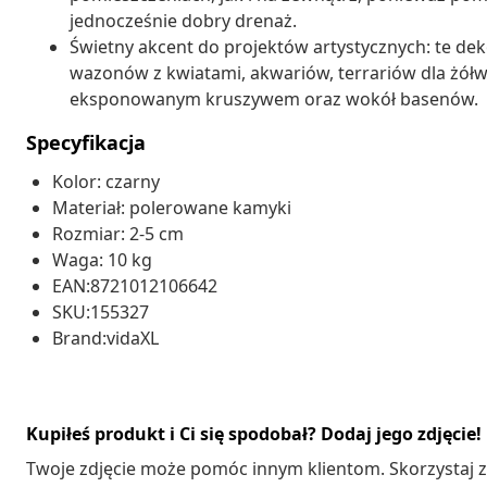
jednocześnie dobry drenaż.
Świetny akcent do projektów artystycznych: te d
wazonów z kwiatami, akwariów, terrariów dla żółw
eksponowanym kruszywem oraz wokół basenów.
Specyfikacja
Kolor: czarny
Materiał: polerowane kamyki
Rozmiar: 2-5 cm
Waga: 10 kg
EAN:8721012106642
SKU:155327
Brand:vidaXL
Kupiłeś produkt i Ci się spodobał? Dodaj jego zdjęcie!
Twoje zdjęcie może pomóc innym klientom. Skorzystaj z 