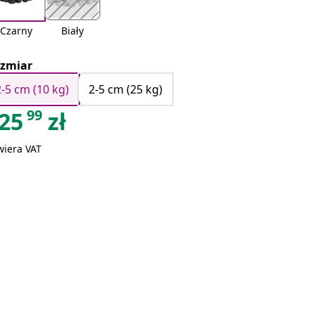
Czarny
Biały
zmiar
2-5 cm (10 kg)
2-5 cm (25 kg)
99
25
zł
wiera VAT