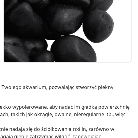
o Twojego akwarium, pozwalając stworzyć piękny
y lekko wypolerowane, aby nadać im gładką powierzchnię
ch, takich jak okrągłe, owalne, nieregularne itp., więc
tnie nadają się do ściółkowania roślin, zarówno w
agają glebie zatrzymać wilgoć, zapewniając