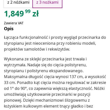
z 2 nóżkami
z 3 nożkami
99
1,849
zł
Zawiera VAT
Opis
Łącząca funkcjonalność i prosty wygląd przecinarka do
styropianu jest nieoceniona przy robieniu modeli,
projektów samolotów i rekwizytów.
Wykonana ze sklejki przecinarka jest trwała i
wytrzymała. Nadaje się do cięcia polistyrenu,
styropianu i polistyrenu ekspandowanego.
Maksymalna długość cięcia wynosi 137 cm, a wysokość
33 cm. Ponadto kąt cięcia można regulować w zakresie
od 1° do 90°, co zapewnia większą elastyczność. Nóżki
umożliwiają użytkowanie przecinarki w pozycji
pionowej. Dzięki mechanizmowi ślizgowemu z
łożyskiem kulkowym element tnący gładko i bez