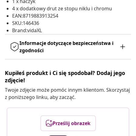
1 x haczyk
4 x dodatkowy drut ze stopu niklu i chromu
EAN:8719883913254
SKU:146436
Brand:vidaXL
Informacje dotyczące bezpieczeństwa i
zgodności
Kupiłeś produkt i Ci się spodobał? Dodaj jego
zdjęcie!
Twoje zdjęcie może pomóc innym klientom. Skorzystaj
z poniższego linku, aby zacząć.
Prześlij obrazek