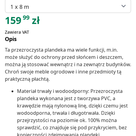
1 x 8 m
99
159
zł
Zawiera VAT
Opis
Ta przezroczysta plandeka ma wiele funkcji, m.in.
może służyć do ochrony przed słońcem i deszczem,
można ją stosować wewnątrz i na zewnątrz budynków.
Chroń swoje meble ogrodowe i inne przedmioty tą
praktyczną płachtą.
Materiał trwały i wodoodporny: Przezroczysta
plandeka wykonana jest z tworzywa PVC, a
krawędzie mają nylonową linę, dzięki czemu jest
wodoodporna, trwała i długotrwała. Dzięki
przejrzystości na poziomie ok. 100% można
sprawdzić, co znajduje się pod przykryciem, bez
konieczności zdejmowania plandeki.