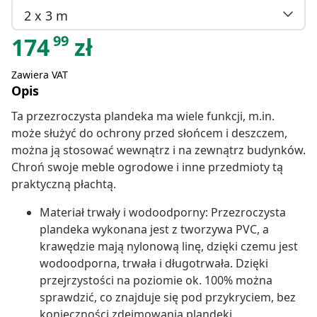
2 x 3 m
99
174
zł
Zawiera VAT
Opis
Ta przezroczysta plandeka ma wiele funkcji, m.in.
może służyć do ochrony przed słońcem i deszczem,
można ją stosować wewnątrz i na zewnątrz budynków.
Chroń swoje meble ogrodowe i inne przedmioty tą
praktyczną płachtą.
Materiał trwały i wodoodporny: Przezroczysta
plandeka wykonana jest z tworzywa PVC, a
krawędzie mają nylonową linę, dzięki czemu jest
wodoodporna, trwała i długotrwała. Dzięki
przejrzystości na poziomie ok. 100% można
sprawdzić, co znajduje się pod przykryciem, bez
konieczności zdejmowania plandeki.