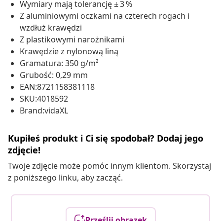
Wymiary mają tolerancję ± 3 %
Z aluminiowymi oczkami na czterech rogach i
wzdłuż krawędzi
Z plastikowymi narożnikami
Krawędzie z nylonową liną
Gramatura: 350 g/m²
Grubość: 0,29 mm
EAN:8721158381118
SKU:4018592
Brand:vidaXL
Kupiłeś produkt i Ci się spodobał? Dodaj jego
zdjęcie!
Twoje zdjęcie może pomóc innym klientom. Skorzystaj
z poniższego linku, aby zacząć.
Prześlij obrazek