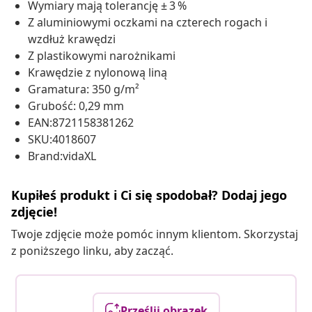
Wymiary mają tolerancję ± 3 %
Z aluminiowymi oczkami na czterech rogach i
wzdłuż krawędzi
Z plastikowymi narożnikami
Krawędzie z nylonową liną
Gramatura: 350 g/m²
Grubość: 0,29 mm
EAN:8721158381262
SKU:4018607
Brand:vidaXL
Kupiłeś produkt i Ci się spodobał? Dodaj jego
zdjęcie!
Twoje zdjęcie może pomóc innym klientom. Skorzystaj
z poniższego linku, aby zacząć.
Prześlij obrazek