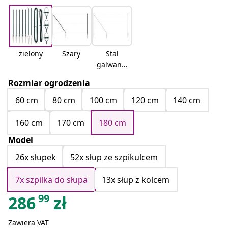
zielony
Szary
Stal
galwaniz
owana
Rozmiar ogrodzenia
60 cm
80 cm
100 cm
120 cm
140 cm
160 cm
170 cm
180 cm
Model
26x słupek
52x słup ze szpikulcem
7x szpilka do słupa
13x słup z kolcem
99
286
zł
Zawiera VAT