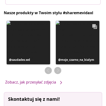
Nasze produkty w Twoim stylu #sharemevidaxl
Post
saudades.wd
Post
moje_czarno_na_bialym
opublikowany
opublikowany
przez
przez
Zobacz, jak przesyłać zdjęcia
Skontaktuj się z nami!