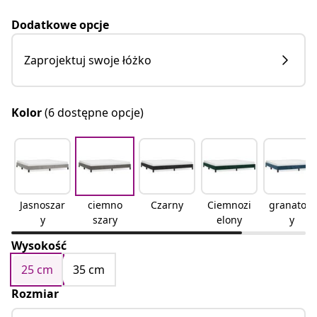
Dodatkowe opcje
Zaprojektuj swoje łóżko
Kolor
(6 dostępne opcje)
Jasnoszar
ciemno
Czarny
Ciemnozi
granatow
y
szary
elony
y
Wysokość
25 cm
35 cm
Rozmiar