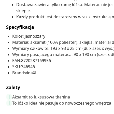
Dostawa zawiera tylko ramę łóżka. Materac nie je
sklepie.
Każdy produkt jest dostarczany wraz z instrukcją m
Specyfikacja
Kolor: jasnoszary
Materiał: aksamit (100% poliester), sklejka, materi
Wymiary całkowite: 193 x 93 x 25 cm (dł. x szer. x wys.
Wymiary pasującego materaca: 90 x 190 cm (szer. x dł.
EAN:8720287169956
SKU:346946
Brand:vidaXL
Zalety
Aksamit to luksusowa tkanina
To łóżko idealnie pasuje do nowoczesnego wnętrza