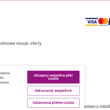
odniowe okazje, oferty
Odstąpienie od umowy
yrażona
Akceptuj wszystkie pliki
ego zamówienia.
elu
cookie
stania
Odrzucenie wszystkich
vidaXL
tnerski
O nas
Ustawienia plików cookie
 vidaXL
Regulamin Sprzedawca vidaX