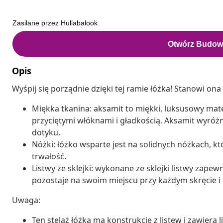
Opis
Wyśpij się porządnie dzięki tej ramie łóżka! Stanowi on
Miękka tkanina: aksamit to miękki, luksusowy mate
przyciętymi włóknami i gładkością. Aksamit wyróżn
dotyku.
Nóżki: łóżko wsparte jest na solidnych nóżkach, kt
trwałość.
Listwy ze sklejki: wykonane ze sklejki listwy zape
pozostaje na swoim miejscu przy każdym skręcie i 
Uwaga:
Ten stelaż łóżka ma konstrukcję z listew i zawiera l