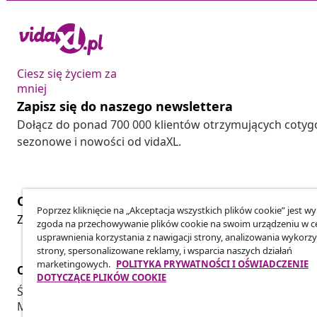
Ciesz się życiem za
mniej
Zapisz się do naszego newslettera
Dołącz do ponad 700 000 klientów otrzymujących cotyg
sezonowe i nowości od vidaXL.
Odstąpienie od umowy
Poprzez kliknięcie na „Akceptacja wszystkich plików cookie” jest w
Złóż wniosek o odstąpienie od umowy dotyczącej Twoj
zgoda na przechowywanie plików cookie na swoim urządzeniu w c
usprawnienia korzystania z nawigacji strony, analizowania wykorzy
strony, spersonalizowane reklamy, i wsparcia naszych działań
marketingowych.
POLITYKA PRYWATNOŚCI I OŚWIADCZENIE
Obsługa Klienta
Biznes
DOTYCZĄCE PLIKÓW COOKIE
Śledź swoje zamówienie
Program Par
Moje konto
Produkuj dla