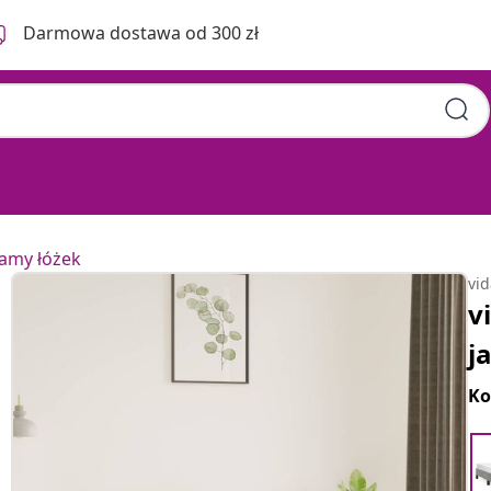
Darmowa dostawa od 300 zł
ramy łóżek
vi
v
j
Ko