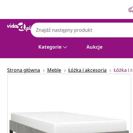
Poprzedni
Następny
Kategorie
Aukcje
Strona główna
Meble
Łóżka i akcesoria
Łóżka i 