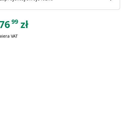
99
76
zł
wiera VAT