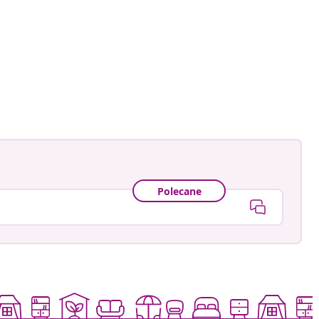
ctorhugo
owany
Polecane