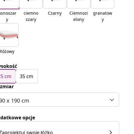
asnoszar
ciemno
Czarny
Ciemnozi
granatow
y
szary
elony
y
Różowy
sokość
25 cm
35 cm
zmiar
90 x 190 cm
datkowe opcje
Zaprojektuj swoje łóżko