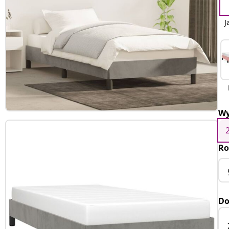
J
Wy
Ro
Do