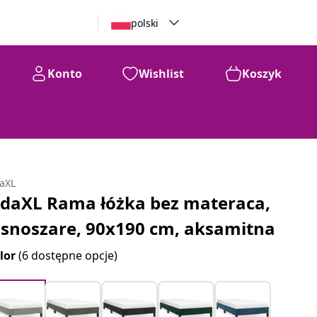
polski
Konto
Wishlist
Koszyk
daXL
idaXL Rama łóżka bez materaca,
asnoszare, 90x190 cm, aksamitna
lor
(6 dostępne opcje)