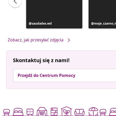
Post
saudades.wd
Post
moje_czarno_
opublikowany
opublikowan
przez
przez
Zobacz, jak przesyłać zdjęcia
Skontaktuj się z nami!
Przejdź do Centrum Pomocy