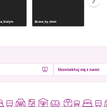
na_bialym
Post
casa_by_dewi
Post
au42.vi
y
opublikowany
opublik
przez
przez
Skontaktuj się z nami