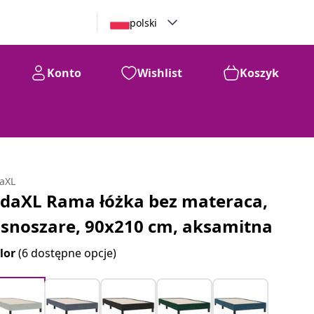
polski
Konto
Wishlist
Koszyk
daXL
idaXL Rama łóżka bez materaca,
asnoszare, 90x210 cm, aksamitna
lor
(6 dostępne opcje)