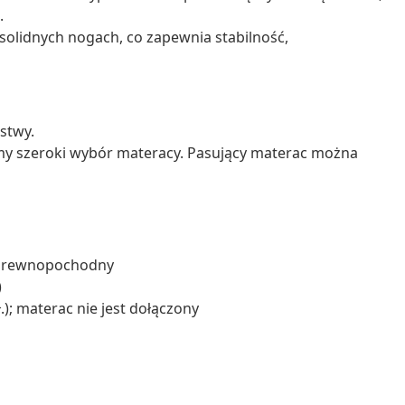
.
a solidnych nogach, co zapewnia stabilność,
istwy.
emy szeroki wybór materacy. Pasujący materac można
ał drewnopochodny
)
.); materac nie jest dołączony