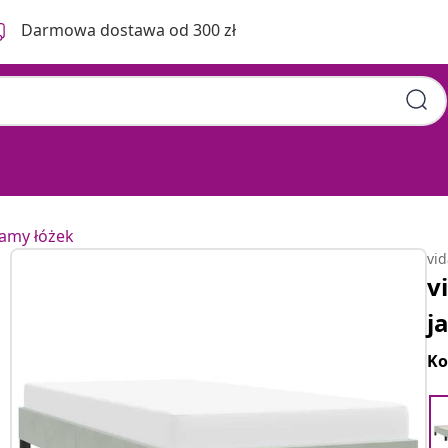
Darmowa dostawa od 300 zł
ramy łóżek
vi
v
j
Ko