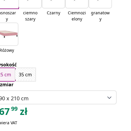
asnoszar
ciemno
Czarny
Ciemnozi
granatow
y
szary
elony
y
Różowy
sokość
25 cm
35 cm
zmiar
90 x 210 cm
99
67
zł
wiera VAT