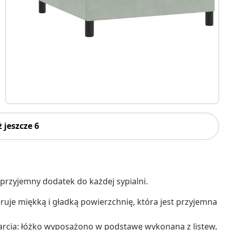
 jeszcze 6
a przyjemny dodatek do każdej sypialni.
eruje miękką i gładką powierzchnię, która jest przyjemna
arcia: łóżko wyposażono w podstawę wykonaną z listew,