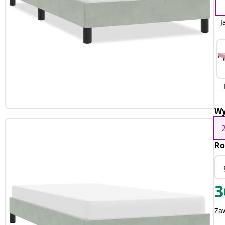
J
Wy
Ro
3
Za