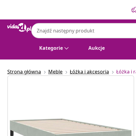
Poprzedni
Następny
Kategorie
Aukcje
Strona główna
Meble
Łóżka i akcesoria
Łóżka i 