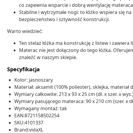
co zapewnia wsparcie i dobrą wentylację materaca
Stabilne i wytrzymałe nogi: to łóżko wspiera się n
bezpieczeństwo i sztywność konstrukcji.
Warto wiedzieć:
Ten stelaż łóżka ma konstrukcję z listew i zawiera l
Materac nie jest dołączony do tego łóżka. Oferuj
znaleźć w naszym sklepie.
Specyfikacja
Kolor: jasnoszary
Materiał: aksamit (100% poliester), sklejka, materi
Wymiary całkowite: 213 x 93 x 25 cm (dł. x szer. x wys.
Wymiary pasującego materaca: 90 x 210 cm (szer. x dł
Wymagany montaż: tak
EAN:8721158502254
SKU:4101337
Brand:vidaXL