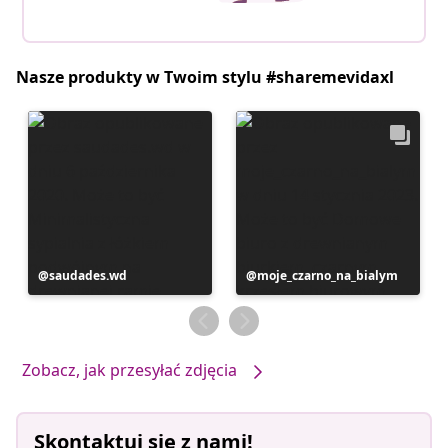
Nasze produkty w Twoim stylu #sharemevidaxl
Post
saudades.wd
Post
moje_czarno_na_bialym
opublikowany
opublikowany
przez
przez
Zobacz, jak przesyłać zdjęcia
Skontaktuj się z nami!