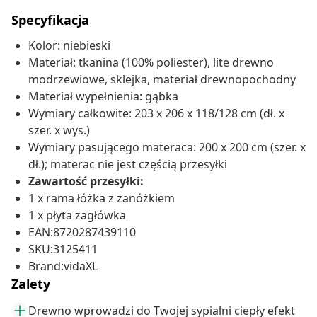
Specyfikacja
Kolor: niebieski
Materiał: tkanina (100% poliester), lite drewno
modrzewiowe, sklejka, materiał drewnopochodny
Materiał wypełnienia: gąbka
Wymiary całkowite: 203 x 206 x 118/128 cm (dł. x
szer. x wys.)
Wymiary pasującego materaca: 200 x 200 cm (szer. x
dł.); materac nie jest częścią przesyłki
Zawartość przesyłki:
1 x rama łóżka z zanóżkiem
1 x płyta zagłówka
EAN:8720287439110
SKU:3125411
Brand:vidaXL
Zalety
Drewno wprowadzi do Twojej sypialni ciepły efekt