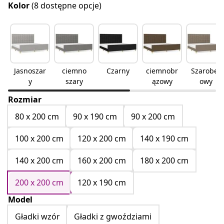
Kolor
(8 dostępne opcje)
Jasnoszar
ciemno
Czarny
ciemnobr
Szarobeż
y
szary
ązowy
owy
Rozmiar
80 x 200 cm
90 x 190 cm
90 x 200 cm
100 x 200 cm
120 x 200 cm
140 x 190 cm
140 x 200 cm
160 x 200 cm
180 x 200 cm
200 x 200 cm
120 x 190 cm
Model
Gładki wzór
Gładki z gwoździami