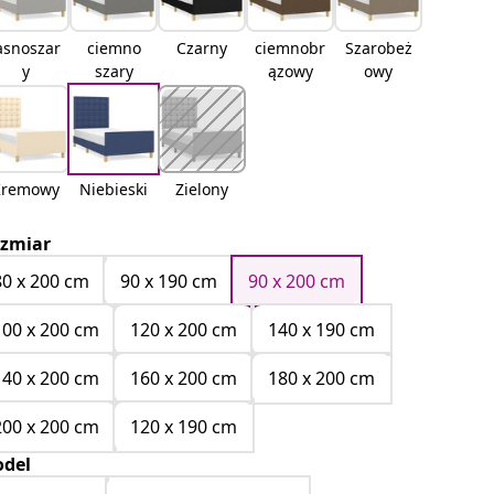
asnoszar
ciemno
Czarny
ciemnobr
Szarobeż
y
szary
ązowy
owy
Kremowy
Niebieski
Zielony
zmiar
80 x 200 cm
90 x 190 cm
90 x 200 cm
100 x 200 cm
120 x 200 cm
140 x 190 cm
140 x 200 cm
160 x 200 cm
180 x 200 cm
200 x 200 cm
120 x 190 cm
del