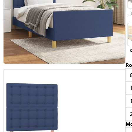
J
Ro
Mo