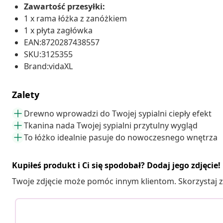
Zawartość przesyłki:
1 x rama łóżka z zanóżkiem
1 x płyta zagłówka
EAN:8720287438557
SKU:3125355
Brand:vidaXL
Zalety
Drewno wprowadzi do Twojej sypialni ciepły efekt
Tkanina nada Twojej sypialni przytulny wygląd
To łóżko idealnie pasuje do nowoczesnego wnętrza
Kupiłeś produkt i Ci się spodobał? Dodaj jego zdjęcie!
Twoje zdjęcie może pomóc innym klientom. Skorzystaj z 