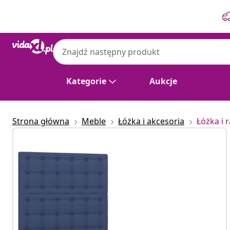
Poprzedni
Następny
Kategorie
Aukcje
Strona główna
Meble
Łóżka i akcesoria
Łóżka i 