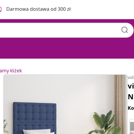
Darmowa dostawa od 300 zł
ramy łóżek
vi
v
N
Ko