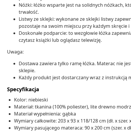
Nóżki: łóżko wsparte jest na solidnych nóżkach, kt
trwałość.
Listwy ze sklejki: wykonane ze sklejki listwy zape
pozostaje na swoim miejscu przy każdym skręcie i 
Doskonałe podparcie: to wezgłowie łóżka zapewnia
czytasz książki lub oglądasz telewizję.
Uwaga:
Dostawa zawiera tylko ramę łóżka. Materac nie je
sklepie.
Każdy produkt jest dostarczany wraz z instrukcją m
Specyfikacja
Kolor: niebieski
Materiał: tkanina (100% poliester), lite drewno mod
Materiał wypełnienia: gąbka
Wymiary całkowite: 203 x 93 x 118/128 cm (dł. x szer. 
Wymiary pasującego materaca: 90 x 200 cm (szer. x dł