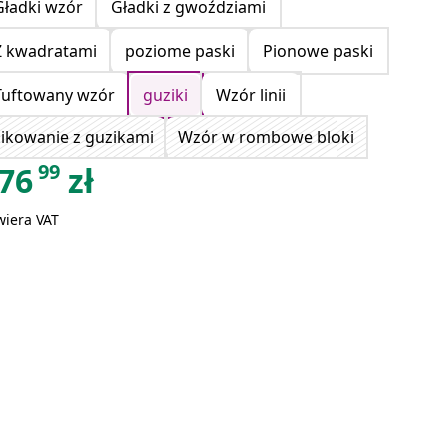
Gładki wzór
Gładki z gwoździami
Z kwadratami
poziome paski
Pionowe paski
Tuftowany wzór
guziki
Wzór linii
ikowanie z guzikami
Wzór w rombowe bloki
99
76
zł
wiera VAT