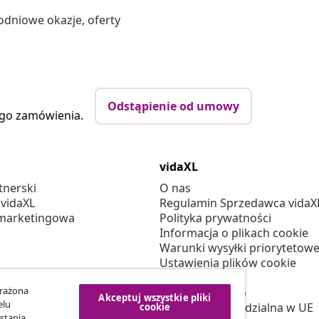
odniowe okazje, oferty
Odstąpienie od umowy
ego zamówienia.
vidaXL
tnerski
O nas
 vidaXL
Regulamin Sprzedawca vidaX
marketingowa
Polityka prywatności
Informacja o plikach cookie
Warunki wysyłki priorytetowe
Ustawienia plików cookie
Pracuj w vidaXL
yrażona
Bezpieczeństwo
Akceptuj wszystkie pliki
elu
Osoba odpowiedzialna w UE
cookie
stania