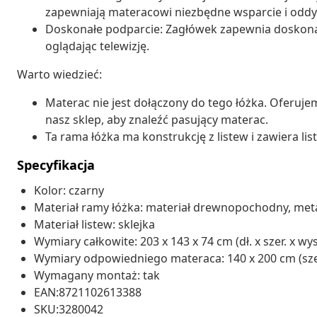
zapewniają materacowi niezbędne wsparcie i oddy
Doskonałe podparcie: Zagłówek zapewnia doskonałe
oglądając telewizję.
Warto wiedzieć:
Materac nie jest dołączony do tego łóżka. Oferuj
nasz sklep, aby znaleźć pasujący materac.
Ta rama łóżka ma konstrukcję z listew i zawiera lis
Specyfikacja
Kolor: czarny
Materiał ramy łóżka: materiał drewnopochodny, met
Materiał listew: sklejka
Wymiary całkowite: 203 x 143 x 74 cm (dł. x szer. x wys
Wymiary odpowiedniego materaca: 140 x 200 cm (szer. x
Wymagany montaż: tak
EAN:8721102613388
SKU:3280042