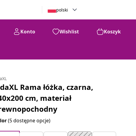
polski
Konto
Wishlist
Koszyk
daXL
idaXL Rama łóżka, czarna,
40x200 cm, materiał
rewnopochodny
lor
(5 dostępne opcje)