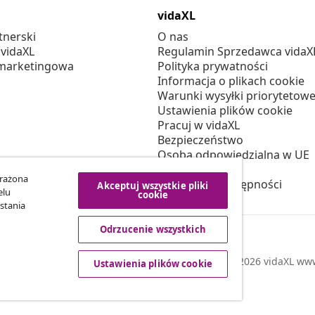
vidaXL
tnerski
O nas
 vidaXL
Regulamin Sprzedawca vidaX
marketingowa
Polityka prywatności
Informacja o plikach cookie
Warunki wysyłki priorytetowe
Ustawienia plików cookie
Pracuj w vidaXL
Bezpieczeństwo
Osoba odpowiedzialna w UE
Polityką EPR
yrażona
Deklaracja dostępności
Akceptuj wszystkie pliki
elu
cookie
stania
Odrzucenie wszystkich
© 2008-2026 vidaXL www.
Ustawienia plików cookie