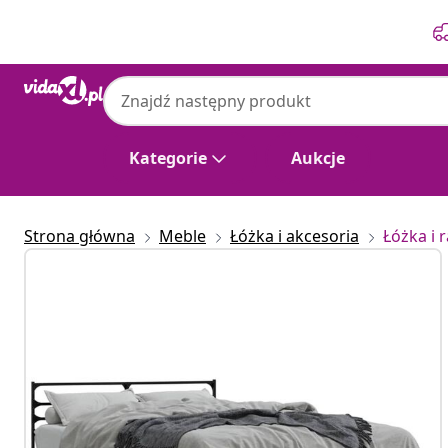
Poprzedni
Następny
Kategorie
Aukcje
Strona główna
Meble
Łóżka i akcesoria
Łóżka i 