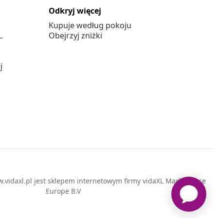
Odkryj więcej
Kupuje według pokoju
L
Obejrzyj zniżki
j
vidaxl.pl jest sklepem internetowym firmy vidaXL Marketplace
Europe B.V