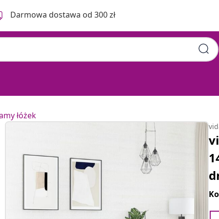
Darmowa dostawa od 300 zł
ramy łóżek
vi
v
1
d
Ko