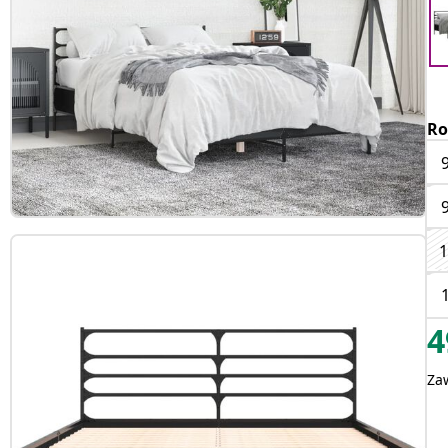
Ro
1
4
Za