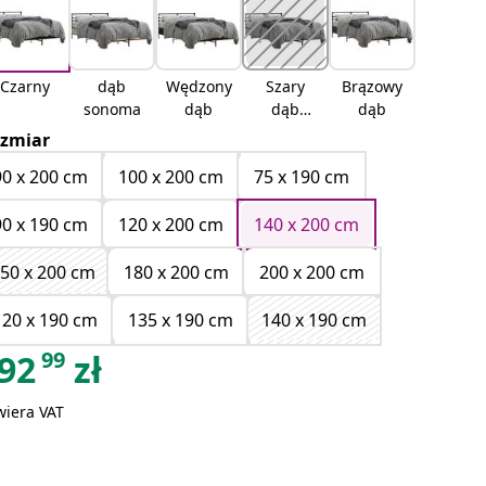
Czarny
dąb
Wędzony
Szary
Brązowy
sonoma
dąb
dąb
dąb
sonoma
zmiar
90 x 200 cm
100 x 200 cm
75 x 190 cm
90 x 190 cm
120 x 200 cm
140 x 200 cm
50 x 200 cm
180 x 200 cm
200 x 200 cm
120 x 190 cm
135 x 190 cm
140 x 190 cm
99
92
zł
wiera VAT