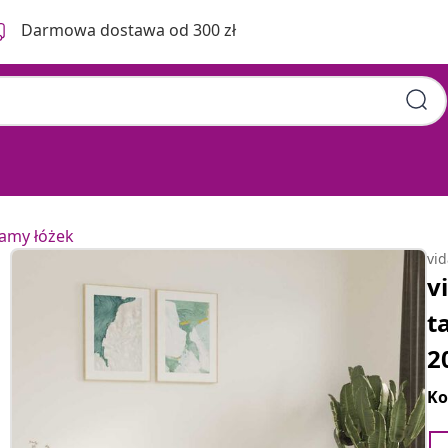
Darmowa dostawa od 300 zł
ramy łóżek
vi
v
t
2
Ko