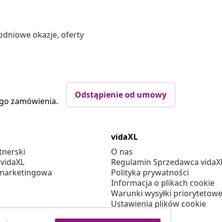
odniowe okazje, oferty
Odstąpienie od umowy
ego zamówienia.
vidaXL
tnerski
O nas
 vidaXL
Regulamin Sprzedawca vidaX
marketingowa
Polityka prywatności
Informacja o plikach cookie
Warunki wysyłki priorytetowe
Ustawienia plików cookie
Pracuj w vidaXL