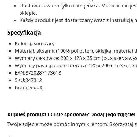
Dostawa zawiera tylko ramę łóżka. Materac nie je
sklepie.
Każdy produkt jest dostarczany wraz z instrukcją m
Specyfikacja
Kolor: jasnoszary
Materiał: aksamit (100% poliester), sklejka, materi
Wymiary całkowite: 203 x 123 x 35 cm (dł. x szer. x wys
Wymiary pasującego materaca: 120 x 200 cm (szer. x dł
EAN:8720287173618
SKU:347312
Brand:vidaXL
Kupiłeś produkt i Ci się spodobał? Dodaj jego zdjęcie!
Twoje zdjęcie może pomóc innym klientom. Skorzystaj z 