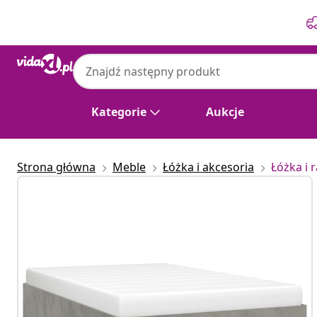
Poprzedni
Następny
Kategorie
Aukcje
Strona główna
Meble
Łóżka i akcesoria
Łóżka i 