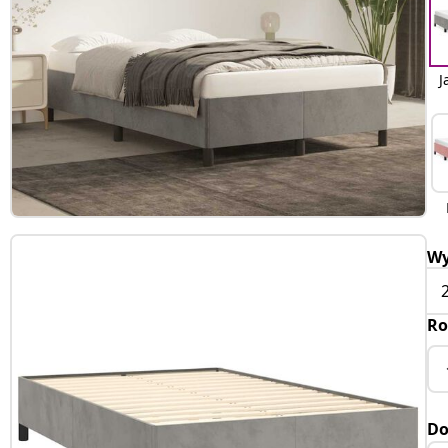
J
Wy
Ro
Do