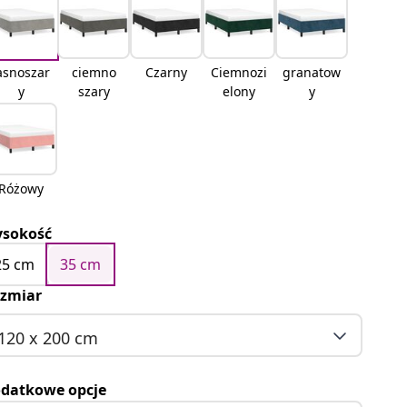
asnoszar
ciemno
Czarny
Ciemnozi
granatow
y
szary
elony
y
Różowy
sokość
25 cm
35 cm
zmiar
120 x 200 cm
datkowe opcje