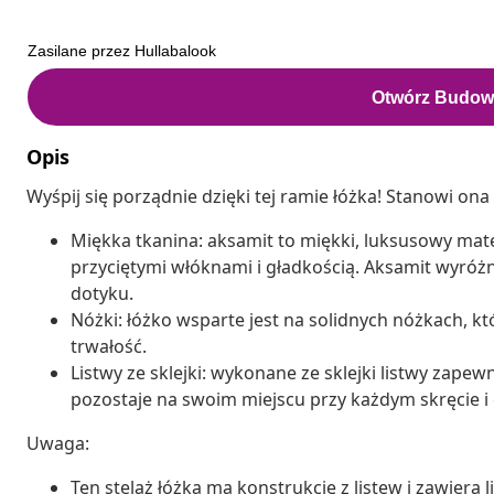
Opis
Wyśpij się porządnie dzięki tej ramie łóżka! Stanowi on
Miękka tkanina: aksamit to miękki, luksusowy mate
przyciętymi włóknami i gładkością. Aksamit wyróżn
dotyku.
Nóżki: łóżko wsparte jest na solidnych nóżkach, kt
trwałość.
Listwy ze sklejki: wykonane ze sklejki listwy zape
pozostaje na swoim miejscu przy każdym skręcie i 
Uwaga:
Ten stelaż łóżka ma konstrukcję z listew i zawiera l