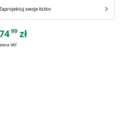
Zaprojektuj swoje łóżko
99
74
zł
wiera VAT