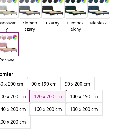
asnoszar
ciemno
Czarny
Ciemnozi
Niebieski
y
szary
elony
Różowy
zmiar
80 x 200 cm
90 x 190 cm
90 x 200 cm
100 x 200 cm
120 x 200 cm
140 x 190 cm
140 x 200 cm
160 x 200 cm
180 x 200 cm
200 x 200 cm