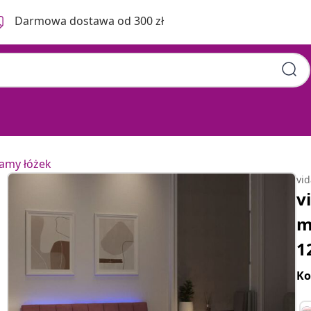
Darmowa dostawa od 300 zł
ramy łóżek
vi
v
m
1
Ko