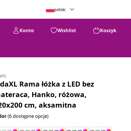
polski
Konto
Wishlist
Koszyk
daXL
idaXL Rama łóżka z LED bez
ateraca, Hanko, różowa,
20x200 cm, aksamitna
lor
(6 dostępne opcje)