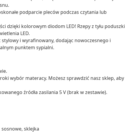
snu.
skonałe podparcie pleców podczas czytania lub
i dzięki kolorowym diodom LED! Rzepy z tyłu poduszki
ietlenia LED.
t stylowy i wyrafinowany, dodając nowoczesnego i
ralnym punktem sypialni.
wie.
roki wybór materacy. Możesz sprawdzić nasz sklep, aby
owanego źródła zasilania 5 V (brak w zestawie).
o sosnowe, sklejka