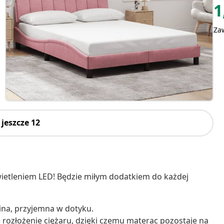
1
Za
jeszcze 12
świetleniem LED! Będzie miłym dodatkiem do każdej
ina, przyjemna w dotyku.
re rozłożenie ciężaru, dzięki czemu materac pozostaje na