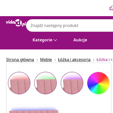
Poprzedni
Następny
Kategorie
Aukcje
Strona główna
Meble
Łóżka i akcesoria
Łóżka i 