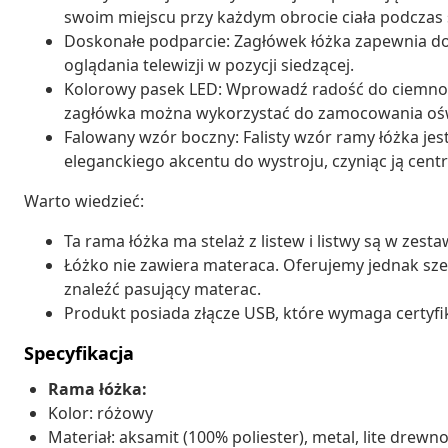
swoim miejscu przy każdym obrocie ciała podczas 
Doskonałe podparcie: Zagłówek łóżka zapewnia do
oglądania telewizji w pozycji siedzącej.
Kolorowy pasek LED: Wprowadź radość do ciemnośc
zagłówka można wykorzystać do zamocowania ośw
Falowany wzór boczny: Falisty wzór ramy łóżka jes
eleganckiego akcentu do wystroju, czyniąc ją cent
Warto wiedzieć:
Ta rama łóżka ma stelaż z listew i listwy są w zesta
Łóżko nie zawiera materaca. Oferujemy jednak sze
znaleźć pasujący materac.
Produkt posiada złącze USB, które wymaga certyfik
Specyfikacja
Rama łóżka:
Kolor: różowy
Materiał: aksamit (100% poliester), metal, lite drewn