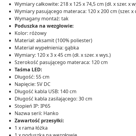
Wymiary całkowite: 218 x 125 x 74,5 cm (dł. x szer. x w
Wymiary pasującego materaca: 120 x 200 cm (szer. x dł
Wymagany montaż: tak
Poduszka na wezgłowie:
Kolor: różowy
Materiał: aksamit (100% poliester)
Materiał wypełnienia: gąbka
Wymiary: 120 x 3 x 45 cm (dł. x szer. x wys.)
Szerokość pasującego materaca: 120 cm
Taśma LED:
Długość: 55 cm
Napięcie: 5V DC
Długość kabla USB: 140 cm
Długość kabla zasilającego: 30 cm
Stopień IP: IP65
Nazwa serii: Hanko
Zawartość przesyłki:
1 x rama łóżka
1 x poduszka na wezgłowie