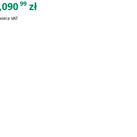
99
,090
zł
wiera VAT