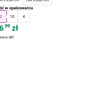
zielony
zielone
Różowy
ość w opakowaniu
jabłuszko
2
10
4
99
6
zł
wiera VAT