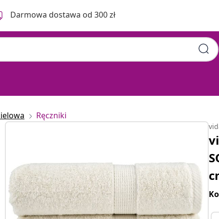
Darmowa dostawa od 300 zł
cielowa
Ręczniki
vi
v
S
c
Ko