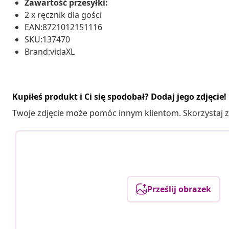
Zawartość przesyłki:
2 x ręcznik dla gości
EAN:8721012151116
SKU:137470
Brand:vidaXL
Kupiłeś produkt i Ci się spodobał? Dodaj jego zdjęcie!
Twoje zdjęcie może pomóc innym klientom. Skorzystaj z 
Prześlij obrazek