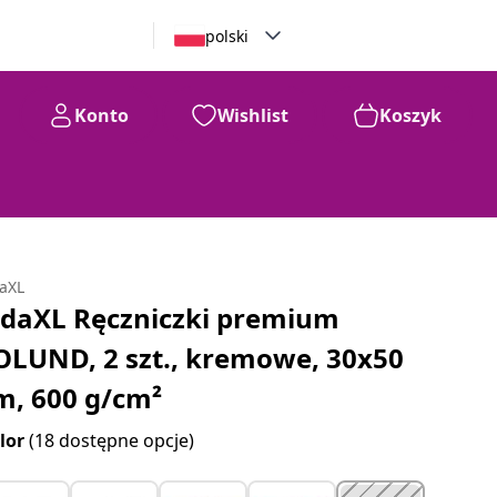
polski
Konto
Wishlist
Koszyk
daXL
idaXL Ręczniczki premium
OLUND, 2 szt., kremowe, 30x50
m, 600 g/cm²
lor
(18 dostępne opcje)