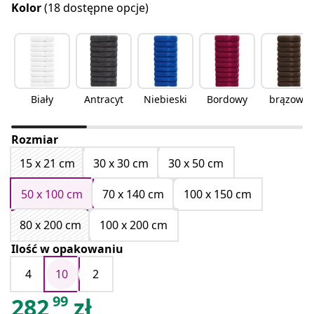
Kolor
(18 dostępne opcje)
Biały
Antracyt
Niebieski
Bordowy
brązowy
Rozmiar
15 x 21 cm
30 x 30 cm
30 x 50 cm
50 x 100 cm
70 x 140 cm
100 x 150 cm
80 x 200 cm
100 x 200 cm
Ilość w opakowaniu
4
10
2
99
282
zł