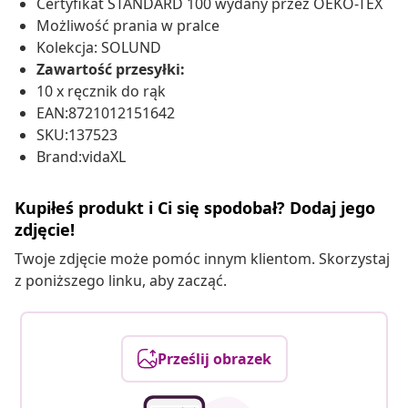
Certyfikat STANDARD 100 wydany przez OEKO-TEX
Możliwość prania w pralce
Kolekcja: SOLUND
Zawartość przesyłki:
10 x ręcznik do rąk
EAN:8721012151642
SKU:137523
Brand:vidaXL
Kupiłeś produkt i Ci się spodobał? Dodaj jego
zdjęcie!
Twoje zdjęcie może pomóc innym klientom. Skorzystaj
z poniższego linku, aby zacząć.
Prześlij obrazek