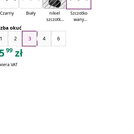
Czarny
Biały
nikiel
Szczotko
szczotko
wany
wany
nikiel
czba okuć
1
2
3
4
6
99
5
zł
wiera VAT