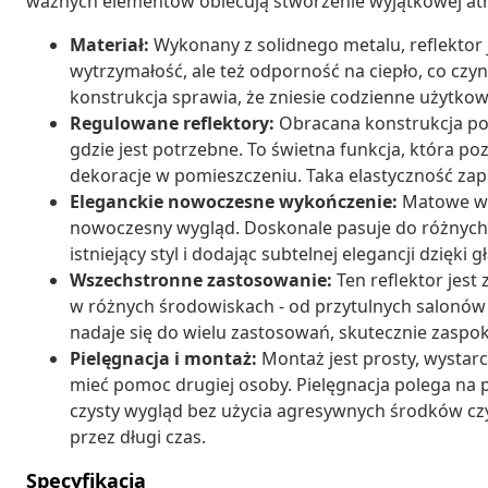
ważnych elementów obiecują stworzenie wyjątkowej atm
Materiał:
Wykonany z solidnego metalu, reflektor j
wytrzymałość, ale też odporność na ciepło, co cz
konstrukcja sprawia, że zniesie codzienne użytkowa
Regulowane reflektory:
Obracana konstrukcja poz
gdzie jest potrzebne. To świetna funkcja, która po
dekoracje w pomieszczeniu. Taka elastyczność zap
Eleganckie nowoczesne wykończenie:
Matowe wy
nowoczesny wygląd. Doskonale pasuje do różnyc
istniejący styl i dodając subtelnej elegancji dzięki 
Wszechstronne zastosowanie:
Ten reflektor jest
w różnych środowiskach - od przytulnych salonów p
nadaje się do wielu zastosowań, skutecznie zaspok
Pielęgnacja i montaż:
Montaż jest prosty, wystar
mieć pomoc drugiej osoby. Pielęgnacja polega na 
czysty wygląd bez użycia agresywnych środków cz
przez długi czas.
Specyfikacja