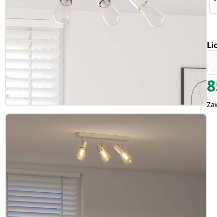
Li
8
Za