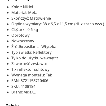
Kolor: Nikiel
Materiał: Metal
Skończyć: Matowienie
Ogólne wymiary: 38 x 6,5 x 11,5 cm (dł. x szer. x wys.)
Ciężarki: 0,6 kg
Obrotowy
Nowoczesny
Źródło zasilania: Wtyczka
Typ światła: Reflektory
Tylko do użytku wewnątrz
Zawartość zestawu:
1 x reflektor sufitowy
Wymaga montażu: Tak
EAN: 8721158710406
SKU: 4108184
Brand: vidaXL
Zalety