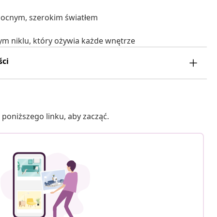
mocnym, szerokim światłem
m niklu, który ożywia każde wnętrze
ści
poniższego linku, aby zacząć.