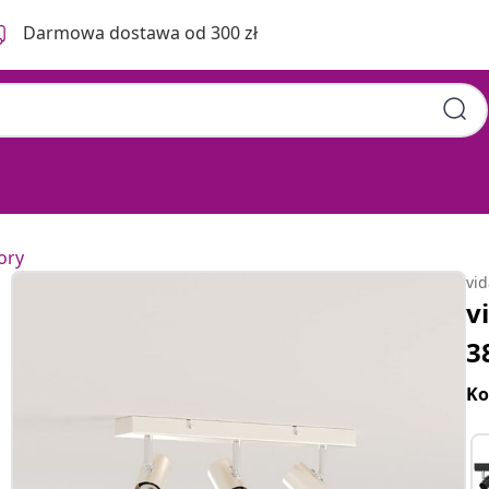
Darmowa dostawa od 300 zł
ory
vi
v
3
Ko