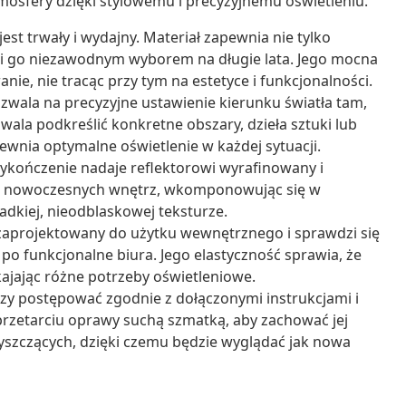
osfery dzięki stylowemu i precyzyjnemu oświetleniu.
est trwały i wydajny. Materiał zapewnia nie tylko
yni go niezawodnym wyborem na długie lata. Jego mocna
nie, nie tracąc przy tym na estetyce i funkcjonalności.
wala na precyzyjne ustawienie kierunku światła tam,
zwala podkreślić konkretne obszary, dzieła sztuki lub
ewnia optymalne oświetlenie w każdej sytuacji.
kończenie nadaje reflektorowi wyrafinowany i
h nowoczesnych wnętrz, wkomponowując się w
gładkiej, nieodblaskowej teksturze.
 zaprojektowany do użytku wewnętrznego i sprawdzi się
o funkcjonalne biura. Jego elastyczność sprawia, że
ajając różne potrzeby oświetleniowe.
czy postępować zgodnie z dołączonymi instrukcjami i
przetarciu oprawy suchą szmatką, aby zachować jej
yszczących, dzięki czemu będzie wyglądać jak nowa