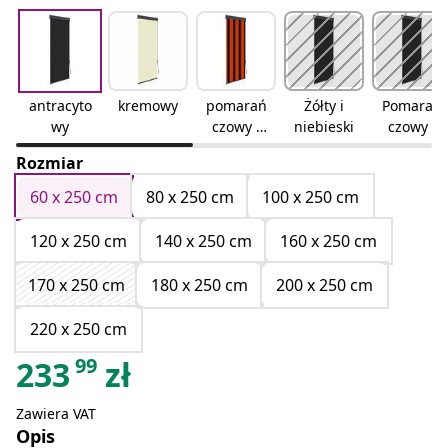
antracyto
kremowy
pomarań
Żółty i
Pomarań
wy
czowy i
niebieski
czowy i
brązowy
biały
Rozmiar
60 x 250 cm
80 x 250 cm
100 x 250 cm
120 x 250 cm
140 x 250 cm
160 x 250 cm
170 x 250 cm
180 x 250 cm
200 x 250 cm
220 x 250 cm
99
233
zł
Zawiera VAT
Opis