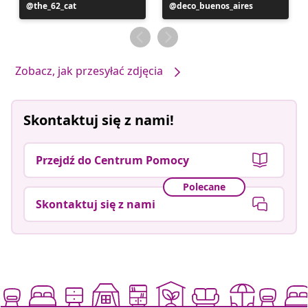
Post
the_62_cat
Post
deco_buenos_aires
opublikowany
opublikowany
przez
przez
Zobacz, jak przesyłać zdjęcia
Skontaktuj się z nami!
Przejdź do Centrum Pomocy
Polecane
Skontaktuj się z nami