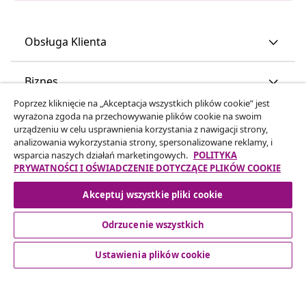
Obsługa Klienta
Biznes
Poprzez kliknięcie na „Akceptacja wszystkich plików cookie” jest
wyrażona zgoda na przechowywanie plików cookie na swoim
vidaXL
urządzeniu w celu usprawnienia korzystania z nawigacji strony,
analizowania wykorzystania strony, spersonalizowane reklamy, i
wsparcia naszych działań marketingowych.
POLITYKA
Odkryj więcej
PRYWATNOŚCI I OŚWIADCZENIE DOTYCZĄCE PLIKÓW COOKIE
Akceptuj wszystkie pliki cookie
Odrzucenie wszystkich
Ustawienia plików cookie
© 2008-2026 vidaXL www.vidaxl.pl jest sklepem internetowym
firmy vidaXL Marketplace Europe B.V