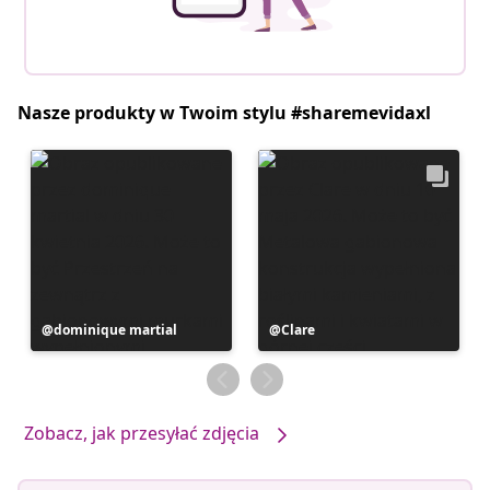
Nasze produkty w Twoim stylu #sharemevidaxl
Post
dominique martial
Post
Clare
opublikowany
opublikowany
przez
przez
Zobacz, jak przesyłać zdjęcia