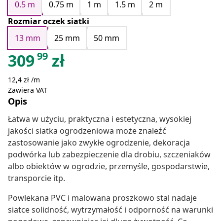
0.5 m
0.75 m
1 m
1.5 m
2 m
Rozmiar oczek siatki
13 mm
25 mm
50 mm
99
309
zł
12,4 zł /m
Zawiera VAT
Opis
Łatwa w użyciu, praktyczna i estetyczna, wysokiej
jakości siatka ogrodzeniowa może znaleźć
zastosowanie jako zwykłe ogrodzenie, dekoracja
podwórka lub zabezpieczenie dla drobiu, szczeniaków
albo obiektów w ogrodzie, przemyśle, gospodarstwie,
transporcie itp.
Powlekana PVC i malowana proszkowo stal nadaje
siatce solidność, wytrzymałość i odporność na warunki