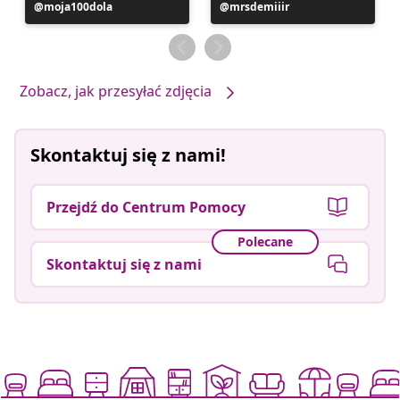
Post
moja100dola
Post
mrsdemiiir
opublikowany
opublikowany
przez
przez
Zobacz, jak przesyłać zdjęcia
Skontaktuj się z nami!
Przejdź do Centrum Pomocy
Polecane
Skontaktuj się z nami