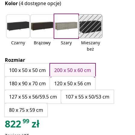
Kolor
(4 dostępne opcje)
Czarny
Brązowy
Szary
Mieszany
beż
Rozmiar
100 x 50 x 50 cm
200 x 50 x 60 cm
180 x 90 x 70 cm
120 x 50 x 56 cm
127 x 55 x 56/59.5 cm
107 x 55 x 50/53 cm
80 x 75 x 59 cm
99
822
zł