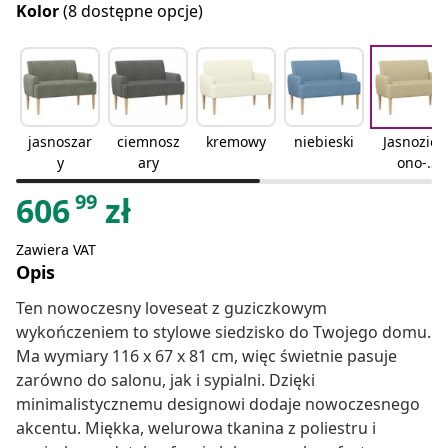
Kolor
(8 dostępne opcje)
jasnoszar
ciemnosz
kremowy
niebieski
Jasnoziel
y
ary
ono-
szary
99
606
zł
Zawiera VAT
Opis
Ten nowoczesny loveseat z guziczkowym
wykończeniem to stylowe siedzisko do Twojego domu.
Ma wymiary 116 x 67 x 81 cm, więc świetnie pasuje
zarówno do salonu, jak i sypialni. Dzięki
minimalistycznemu designowi dodaje nowoczesnego
akcentu. Miękka, welurowa tkanina z poliestru i