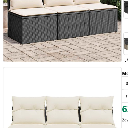
J
Mo
6
Za