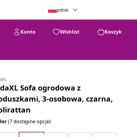
polski
Konto
Wishlist
Koszyk
daXL
idaXL Sofa ogrodowa z
oduszkami, 3-osobowa, czarna,
olirattan
lor
(7 dostępne opcje)