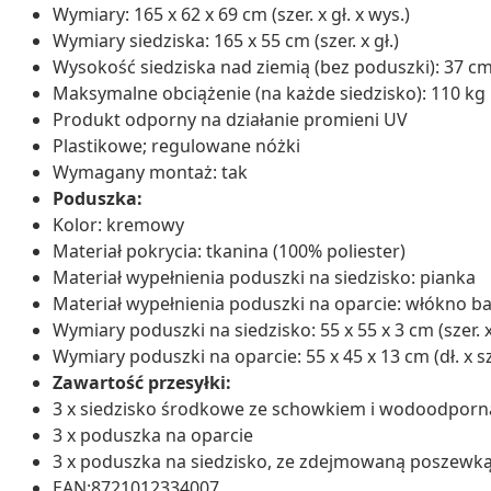
Wymiary: 165 x 62 x 69 cm (szer. x gł. x wys.)
Wymiary siedziska: 165 x 55 cm (szer. x gł.)
Wysokość siedziska nad ziemią (bez poduszki): 37 c
Maksymalne obciążenie (na każde siedzisko): 110 kg
Produkt odporny na działanie promieni UV
Plastikowe; regulowane nóżki
Wymagany montaż: tak
Poduszka:
Kolor: kremowy
Materiał pokrycia: tkanina (100% poliester)
Materiał wypełnienia poduszki na siedzisko: pianka
Materiał wypełnienia poduszki na oparcie: włókno b
Wymiary poduszki na siedzisko: 55 x 55 x 3 cm (szer. x g
Wymiary poduszki na oparcie: 55 x 45 x 13 cm (dł. x sze
Zawartość przesyłki:
3 x siedzisko środkowe ze schowkiem i wodoodporn
3 x poduszka na oparcie
3 x poduszka na siedzisko, ze zdejmowaną poszewką
EAN:8721012334007