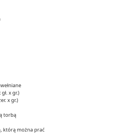
m
awełniane
ł. x gr.)
r. x gr.)
ą torbą
, którą można prać