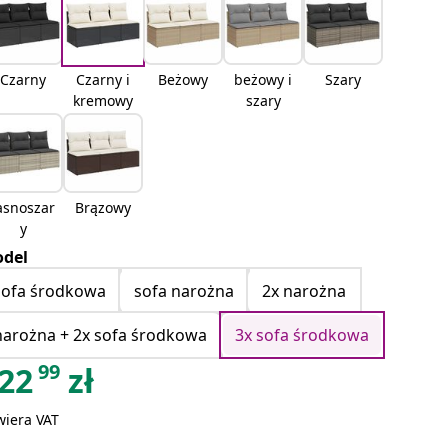
Czarny
Czarny i
Beżowy
beżowy i
Szary
kremowy
szary
asnoszar
Brązowy
y
del
sofa środkowa
sofa narożna
2x narożna
narożna + 2x sofa środkowa
3x sofa środkowa
99
22
zł
wiera VAT