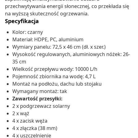
przechwytywania energii słonecznej, co przekłada się
na wyższą skuteczność ogrzewania.
Specyfikacja
Kolor: czarny
Materiał: HDPE, PC, aluminium
Wymiary panelu: 72,5 x 46 cm (dł. x szer.)
Wysokość regulowanych, aluminiowych nóżek: 26-
35 cm
Wielkość przepływu wody: 10000 L/h
Pojemność zbiornika na wodę: 4,7 L
Montaż na podłożu, dachu lub stojaku
Wymagany montaż: tak
Zawartość przesyłki:
2 x podgrzewacz solarny
2 x wąż
4 x zacisk węża
4 x złączka (38 mm)
4 x uszczelnienie