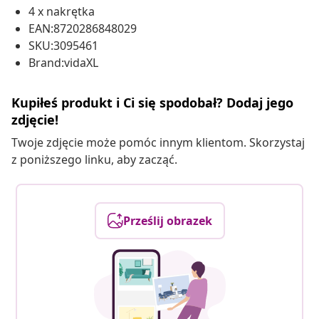
4 x nakrętka
EAN:8720286848029
SKU:3095461
Brand:vidaXL
Kupiłeś produkt i Ci się spodobał? Dodaj jego
zdjęcie!
Twoje zdjęcie może pomóc innym klientom. Skorzystaj
z poniższego linku, aby zacząć.
Prześlij obrazek