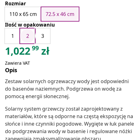
Rozmiar
110 x 65 cm
72.5 x 46 cm
Ilość w opakowaniu
1
2
3
99
1,022
zł
Zawiera VAT
Opis
Zestaw solarnych ogrzewaczy wody jest odpowiedni
do basenów naziemnych. Podgrzewa on wodę za
pomocą energii słonecznej.
Solarny system grzewczy został zaprojektowany z
materiałów, które są odporne na częstą ekspozycję na
słońce i inne czynniki pogodowe. Wygięte w łuk panele
do podgrzewania wody w basenie i regulowane nóżki
zapewniają zmaksymalizowanie obszaru