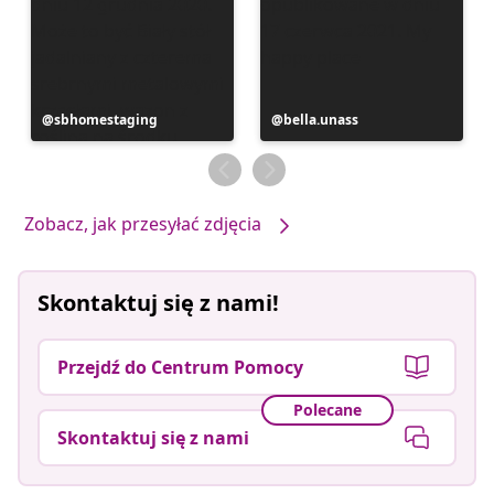
Post
sbhomestaging
Post
bella.unass
opublikowany
opublikowany
przez
przez
Zobacz, jak przesyłać zdjęcia
Skontaktuj się z nami!
Przejdź do Centrum Pomocy
Polecane
Skontaktuj się z nami