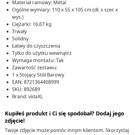
Materiał ramowy: Metal
Ogólne wymiary: 110 x 55 x 105 cm (dł. x szer. x
wys.)
Ciężarki: 16,67 kg
Trwały
Solidny
Łatwy do czyszczenia
Tylko do użytku wewnątrz
Wymaga montażu: Tak
Zawartość zestawu:
1 x Stojący Stół Barowy
EAN: 8721364408999
SKU: 892689
Brand: vidaXL
Kupiłeś produkt i Ci się spodobał? Dodaj jego
zdjęcie!
Twoje zdjęcie może pomóc innym klientom. Skorzystaj