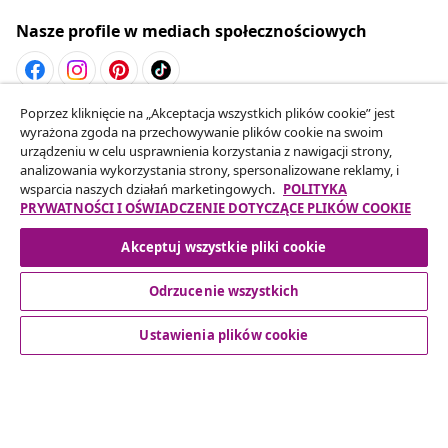
Nasze profile w mediach społecznościowych
Poprzez kliknięcie na „Akceptacja wszystkich plików cookie” jest
Odstąpienie od umowy
wyrażona zgoda na przechowywanie plików cookie na swoim
Złóż wniosek o odstąpienie od umowy dotyczącej
urządzeniu w celu usprawnienia korzystania z nawigacji strony,
analizowania wykorzystania strony, spersonalizowane reklamy, i
Twojego zamówienia.
wsparcia naszych działań marketingowych.
POLITYKA
PRYWATNOŚCI I OŚWIADCZENIE DOTYCZĄCE PLIKÓW COOKIE
Odstąpienie od umowy
Akceptuj wszystkie pliki cookie
Odrzucenie wszystkich
Obsługa Klienta
Ustawienia plików cookie
Biznes
vidaXL