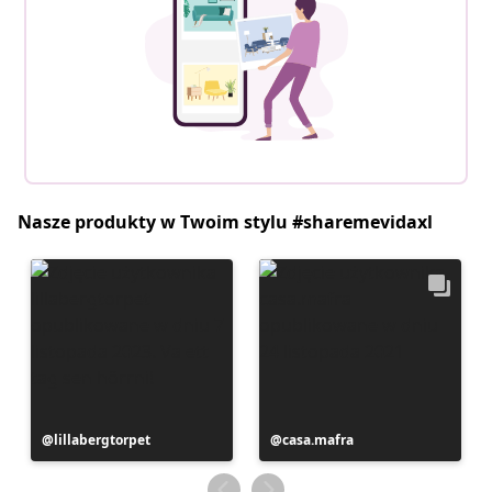
Nasze produkty w Twoim stylu #sharemevidaxl
Post
lillabergtorpet
Post
casa.mafra
opublikowany
opublikowany
przez
przez