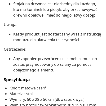
Stojak na drewno: jest niezbędny dla każdego,
kto ma kominek lub piecyk, aby przechowywać
drewno opałowe i mieć do niego łatwy dostęp.
Uwaga:
Każdy produkt jest dostarczany wraz z instrukcją
montażu dla ułatwienia tej czynności.
Ostrzeżenie:
Aby zapobiec przewróceniu się mebla, musi on
zostać przymocowany do ściany za pomocą
dołączonego elementu.
Specyfikacja
Kolor: matowa czerń
Materiał: stal
Wymiary: 50 x 28 x 56 cm (dł. x szer. x wys.)
Wymiary profili czworokątnych: 30 x 15 x 0,7 mm