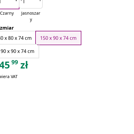
Czarny
Jasnoszar
y
zmiar
80 x 80 x 74 cm
150 x 90 x 74 cm
190 x 90 x 74 cm
99
45
zł
wiera VAT