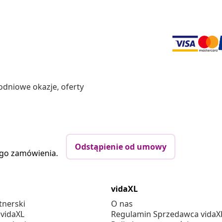
odniowe okazje, oferty
Odstąpienie od umowy
ego zamówienia.
vidaXL
tnerski
O nas
 vidaXL
Regulamin Sprzedawca vidaX