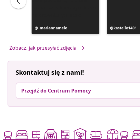
Post
_mariannamele_
Post
kastello1401
opublikowany
opublikowan
przez
przez
Zobacz, jak przesyłać zdjęcia
Skontaktuj się z nami!
Przejdź do Centrum Pomocy