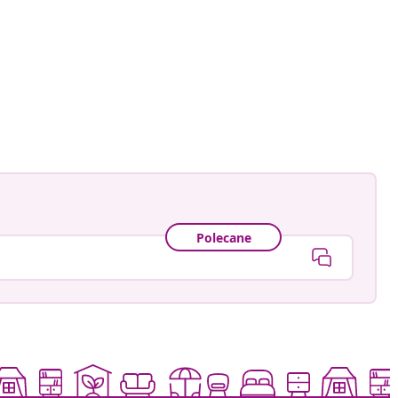
aensebluemchen_
owany
Polecane