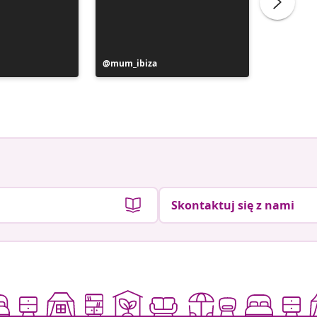
Post
mum_ibiza
Post
_rosa_g
y
opublikowany
opublik
przez
przez
Skontaktuj się z nami