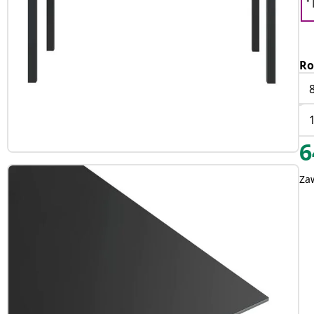
Ro
6
Za