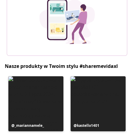
Nasze produkty w Twoim stylu #sharemevidaxl
Post
_mariannamele_
Post
kastello1401
opublikowany
opublikowany