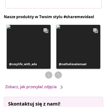
Nasze produkty w Twoim stylu #sharemevidaxl
Post
cosylife_with_ada
Post
nathaliesalamaat
opublikowany
opublikowany
przez
przez
Zobacz, jak przesyłać zdjęcia
Skontaktuj się z nami!