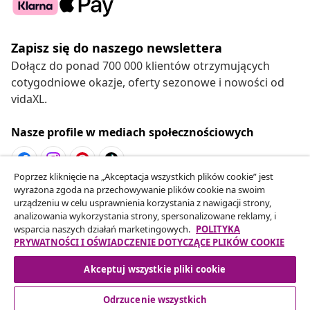
Zapisz się do naszego newslettera
Dołącz do ponad 700 000 klientów otrzymujących
cotygodniowe okazje, oferty sezonowe i nowości od
vidaXL.
Nasze profile w mediach społecznościowych
Poprzez kliknięcie na „Akceptacja wszystkich plików cookie” jest
wyrażona zgoda na przechowywanie plików cookie na swoim
Odstąpienie od umowy
urządzeniu w celu usprawnienia korzystania z nawigacji strony,
Złóż wniosek o odstąpienie od umowy dotyczącej
analizowania wykorzystania strony, spersonalizowane reklamy, i
wsparcia naszych działań marketingowych.
POLITYKA
Twojego zamówienia.
PRYWATNOŚCI I OŚWIADCZENIE DOTYCZĄCE PLIKÓW COOKIE
Odstąpienie od umowy
Akceptuj wszystkie pliki cookie
Odrzucenie wszystkich