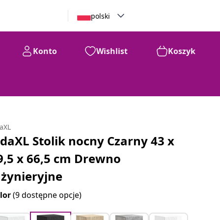
polski
Konto
Wishlist
Koszyk
daXL
idaXL Stolik nocny Czarny 43 x
9,5 x 66,5 cm Drewno
nżynieryjne
lor
(9 dostępne opcje)