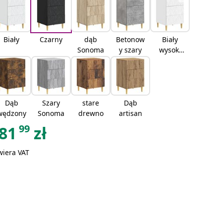
Biały
Czarny
dąb
Betonow
Biały
Sonoma
y szary
wysoki
połysk
Dąb
Szary
stare
Dąb
wędzony
Sonoma
drewno
artisan
99
81
zł
wiera VAT