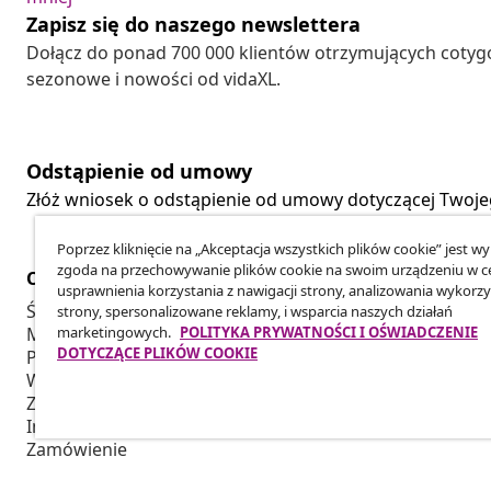
Zapisz się do naszego newslettera
Dołącz do ponad 700 000 klientów otrzymujących cotyg
sezonowe i nowości od vidaXL.
Odstąpienie od umowy
Złóż wniosek o odstąpienie od umowy dotyczącej Twoj
Poprzez kliknięcie na „Akceptacja wszystkich plików cookie” jest w
zgoda na przechowywanie plików cookie na swoim urządzeniu w c
Obsługa Klienta
Biznes
usprawnienia korzystania z nawigacji strony, analizowania wykorzy
Śledź swoje zamówienie
Program Par
strony, spersonalizowane reklamy, i wsparcia naszych działań
marketingowych.
POLITYKA PRYWATNOŚCI I OŚWIADCZENIE
Moje konto
Produkuj dla
DOTYCZĄCE PLIKÓW COOKIE
Płatność
Współpraca 
Wysyłka i Dostawa
Zwrot
Informacje o produkcie
Zamówienie