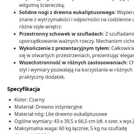
wilgotną ściereczką.
Solidne nogi z drewna eukaliptusowego
: Wspier
znane z wytrzymałości i odporności na codzienne u
różne style wnętrz.
Przestronny schowek w szufladach
: Z szufladam
uporządkowanie ważnych rzeczy. Mechanizm ciche
Wykończenie z prezentacyjnym tyłem
: Całkowic
się w otwartych przestrzeniach, prezentując elegan
Wszechstronność w różnych zastosowaniach
: C
styl i wymiary pozwalają na korzystanie w różnych 
praktyczny dodatek.
Specyfikacja
Kolor: Czarny
Materiał: Drewno inżynieryjne
Materiał nóg: Lite drewno eukaliptusowe
Ogólne wymiary: 43 x 39,5 x 66,5 cm (dł. x szer. x wys.
Maksymalna waga: 60 kg łącznie, 5 kg na szufladę