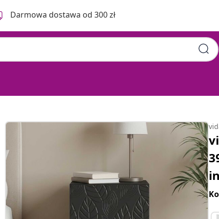
Darmowa dostawa od 300 zł
vi
v
3
i
Ko