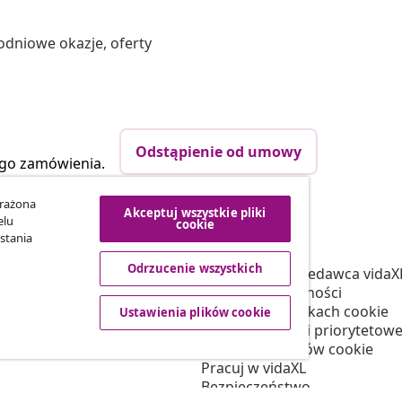
odniowe okazje, oferty
Odstąpienie od umowy
ego zamówienia.
yrażona
Akceptuj wszystkie pliki
elu
cookie
vidaXL
stania
tnerski
O nas
Odrzucenie wszystkich
 vidaXL
Regulamin Sprzedawca vidaX
marketingowa
Polityka prywatności
Informacja o plikach cookie
Ustawienia plików cookie
Warunki wysyłki priorytetowe
Ustawienia plików cookie
Pracuj w vidaXL
Bezpieczeństwo