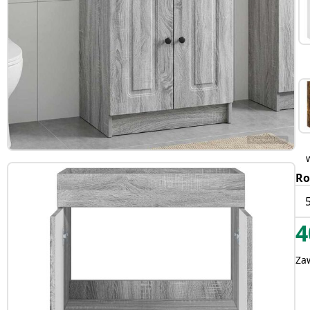
Ro
4
Za