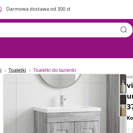
Darmowa dostawa od 300 zł
i
Toaletki
Toaletki do łazienki
vi
v
u
3
Ko