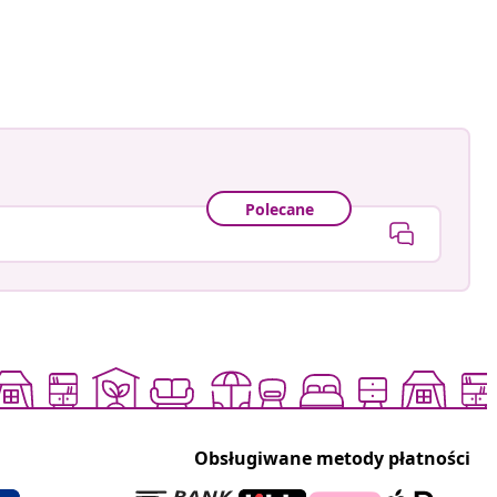
h
owany
Polecane
Obsługiwane metody płatności