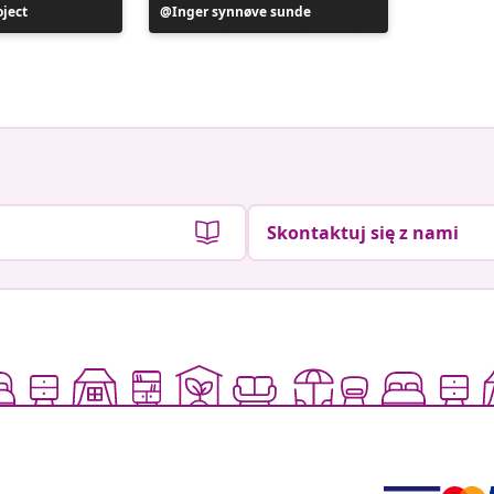
oject
Post
Inger synnøve sunde
Post
vaaalou
y
opublikowany
opublik
przez
przez
Skontaktuj się z nami