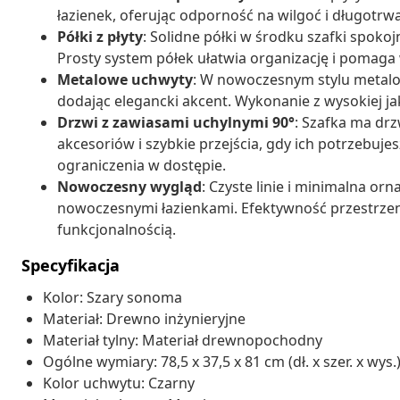
łazienek, oferując odporność na wilgoć i długotrw
Półki z płyty
: Solidne półki w środku szafki spoko
Prosty system półek ułatwia organizację i pomaga
Metalowe uchwyty
: W nowoczesnym stylu metal
dodając elegancki akcent. Wykonanie z wysokiej ja
Drzwi z zawiasami uchylnymi 90°
: Szafka ma drz
akcesoriów i szybkie przejścia, gdy ich potrzebuje
ograniczenia w dostępie.
Nowoczesny wygląd
: Czyste linie i minimalna or
nowoczesnymi łazienkami. Efektywność przestrzen
funkcjonalnością.
Specyfikacja
Kolor: Szary sonoma
Materiał: Drewno inżynieryjne
Materiał tylny: Materiał drewnopochodny
Ogólne wymiary: 78,5 x 37,5 x 81 cm (dł. x szer. x wys.
Kolor uchwytu: Czarny