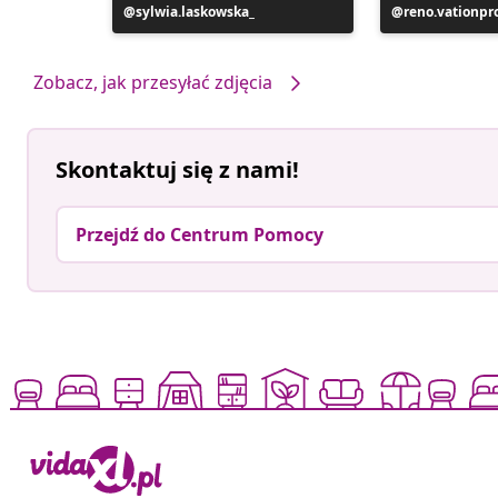
Post
sylwia.laskowska_
Post
reno.vationpr
opublikowany
opublikowan
przez
przez
Zobacz, jak przesyłać zdjęcia
Skontaktuj się z nami!
Przejdź do Centrum Pomocy