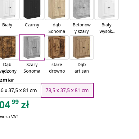
Biały
Czarny
dąb
Betonow
Biały
Sonoma
y szary
wysoki
połysk
Dąb
Szary
stare
Dąb
wędzony
Sonoma
drewno
artisan
zmiar
56 x 37,5 x 81 cm
78,5 x 37,5 x 81 cm
99
04
zł
wiera VAT