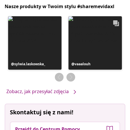
Nasze produkty w Twoim stylu #sharemevidaxl
Post
sylwia.laskowska_
Post
vaaalouh
opublikowany
opublikowany
przez
przez
Zobacz, jak przesyłać zdjęcia
Skontaktuj się z nami!
Przejdź do Centrum Pomocy