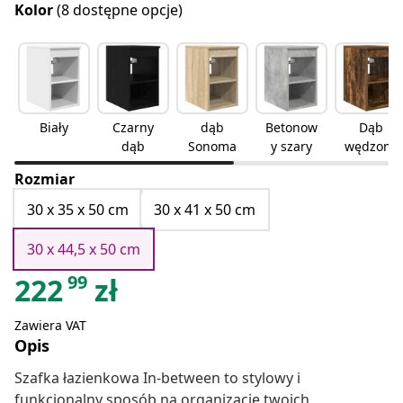
Kolor
(8 dostępne opcje)
Biały
Czarny
dąb
Betonow
Dąb
dąb
Sonoma
y szary
wędzony
Rozmiar
30 x 35 x 50 cm
30 x 41 x 50 cm
30 x 44,5 x 50 cm
99
222
zł
Zawiera VAT
Opis
Szafka łazienkowa In-between to stylowy i
funkcjonalny sposób na organizację twoich