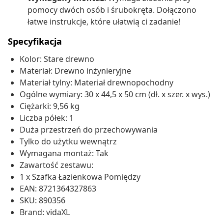
pomocy dwóch osób i śrubokręta. Dołączono
łatwe instrukcje, które ułatwią ci zadanie!
Specyfikacja
Kolor: Stare drewno
Materiał: Drewno inżynieryjne
Materiał tylny: Materiał drewnopochodny
Ogólne wymiary: 30 x 44,5 x 50 cm (dł. x szer. x wys.)
Ciężarki: 9,56 kg
Liczba półek: 1
Duża przestrzeń do przechowywania
Tylko do użytku wewnątrz
Wymagana montaż: Tak
Zawartość zestawu:
1 x Szafka Łazienkowa Pomiędzy
EAN: 8721364327863
SKU: 890356
Brand: vidaXL