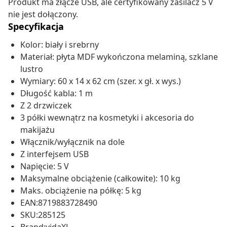
Produkt ma złącze USB, ale certyfikowany zasilacz 5 V
nie jest dołączony.
Specyfikacja
Kolor: biały i srebrny
Materiał: płyta MDF wykończona melaminą, szklane
lustro
Wymiary: 60 x 14 x 62 cm (szer. x gł. x wys.)
Długość kabla: 1 m
Z 2 drzwiczek
3 półki wewnątrz na kosmetyki i akcesoria do
makijażu
Włącznik/wyłącznik na dole
Z interfejsem USB
Napięcie: 5 V
Maksymalne obciążenie (całkowite): 10 kg
Maks. obciążenie na półkę: 5 kg
EAN:8719883728490
SKU:285125