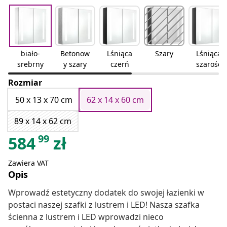
biało-
Betonow
Lśniąca
Szary
Lśniąca
srebrny
y szary
czerń
szarość
Rozmiar
50 x 13 x 70 cm
62 x 14 x 60 cm
89 x 14 x 62 cm
99
584
zł
Zawiera VAT
Opis
Wprowadź estetyczny dodatek do swojej łazienki w
postaci naszej szafki z lustrem i LED! Nasza szafka
ścienna z lustrem i LED wprowadzi nieco