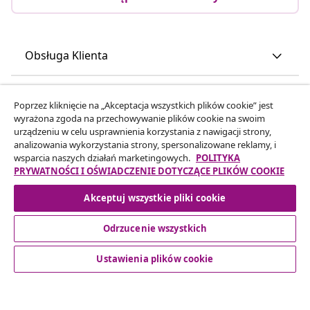
Obsługa Klienta
Biznes
Poprzez kliknięcie na „Akceptacja wszystkich plików cookie” jest
wyrażona zgoda na przechowywanie plików cookie na swoim
urządzeniu w celu usprawnienia korzystania z nawigacji strony,
vidaXL
analizowania wykorzystania strony, spersonalizowane reklamy, i
wsparcia naszych działań marketingowych.
POLITYKA
PRYWATNOŚCI I OŚWIADCZENIE DOTYCZĄCE PLIKÓW COOKIE
Odkryj więcej
Akceptuj wszystkie pliki cookie
Odrzucenie wszystkich
Ustawienia plików cookie
© 2008-2026 vidaXL www.vidaxl.pl jest sklepem internetowym
firmy vidaXL Marketplace Europe B.V