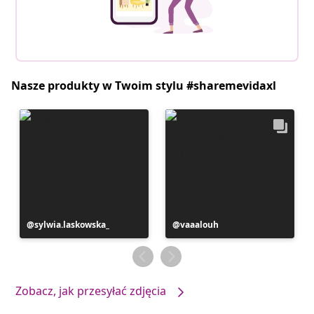
Nasze produkty w Twoim stylu #sharemevidaxl
Post
sylwia.laskowska_
Post
vaaalouh
opublikowany
opublikowany
przez
przez
Zobacz, jak przesyłać zdjęcia