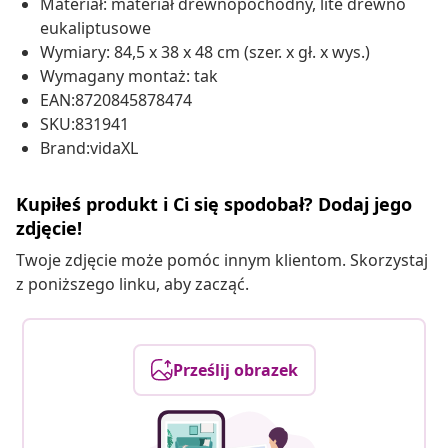
Materiał: materiał drewnopochodny, lite drewno
eukaliptusowe
Wymiary: 84,5 x 38 x 48 cm (szer. x gł. x wys.)
Wymagany montaż: tak
EAN:8720845878474
SKU:831941
Brand:vidaXL
Kupiłeś produkt i Ci się spodobał? Dodaj jego
zdjęcie!
Twoje zdjęcie może pomóc innym klientom. Skorzystaj
z poniższego linku, aby zacząć.
Prześlij obrazek