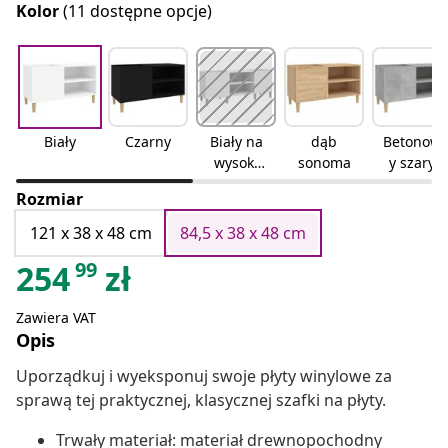
Kolor
(11 dostępne opcje)
Biały
Czarny
Biały na
dąb
Betonow
wysoki
sonoma
y szary
połysk
Rozmiar
121 x 38 x 48 cm
84,5 x 38 x 48 cm
99
254
zł
Zawiera VAT
Opis
Uporządkuj i wyeksponuj swoje płyty winylowe za
sprawą tej praktycznej, klasycznej szafki na płyty.
Trwały materiał: materiał drewnopochodny