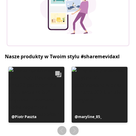
Nasze produkty w Twoim stylu #sharemevidaxl
Post
Piotr Paszta
Post
maryline_85_
opublikowany
opublikowany
przez
przez