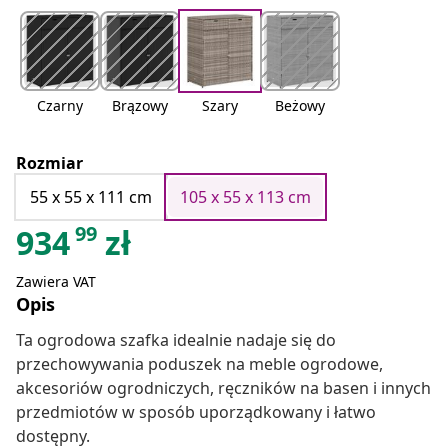
Czarny
Brązowy
Szary
Beżowy
Rozmiar
55 x 55 x 111 cm
105 x 55 x 113 cm
99
934
zł
Zawiera VAT
Opis
Ta ogrodowa szafka idealnie nadaje się do
przechowywania poduszek na meble ogrodowe,
akcesoriów ogrodniczych, ręczników na basen i innych
przedmiotów w sposób uporządkowany i łatwo
dostępny.