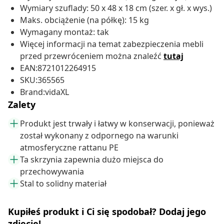
Wymiary szuflady: 50 x 48 x 18 cm (szer. x gł. x wys.)
Maks. obciążenie (na półkę): 15 kg
Wymagany montaż: tak
Więcej informacji na temat zabezpieczenia mebli
przed przewróceniem można znaleźć
tutaj
EAN:8721012264915
SKU:365565
Brand:vidaXL
Zalety
Produkt jest trwały i łatwy w konserwacji, ponieważ
został wykonany z odpornego na warunki
atmosferyczne rattanu PE
Ta skrzynia zapewnia dużo miejsca do
przechowywania
Stal to solidny materiał
Kupiłeś produkt i Ci się spodobał? Dodaj jego
zdjęcie!