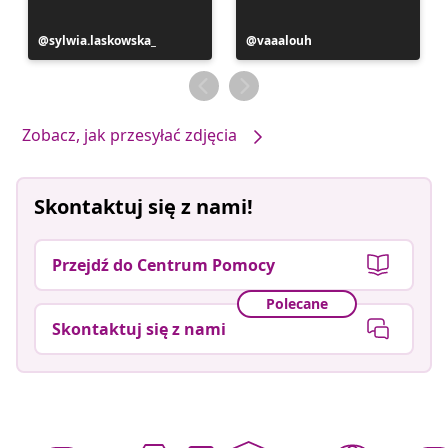
Post
sylwia.laskowska_
Post
vaaalouh
opublikowany
opublikowany
przez
przez
Zobacz, jak przesyłać zdjęcia
Skontaktuj się z nami!
Przejdź do Centrum Pomocy
Polecane
Skontaktuj się z nami