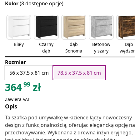
Kolor
(8 dostępne opcje)
Biały
Czarny
dąb
Betonow
Dąb
dąb
Sonoma
y szary
wędzony
Rozmiar
56 x 37,5 x 81 cm
78,5 x 37,5 x 81 cm
99
364
zł
Zawiera VAT
Opis
Ta szafka pod umywalkę w łazience łączy nowoczesny
design z funkcjonalnością, oferując elegancką opcję na
przechowywanie. Wykonana z drewna inżynieryjnego,