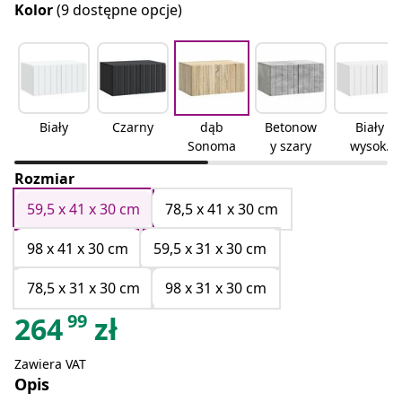
Kolor
(9 dostępne opcje)
Biały
Czarny
dąb
Betonow
Biały
Sonoma
y szary
wysoki
połysk
Rozmiar
59,5 x 41 x 30 cm
78,5 x 41 x 30 cm
98 x 41 x 30 cm
59,5 x 31 x 30 cm
78,5 x 31 x 30 cm
98 x 31 x 30 cm
99
264
zł
Zawiera VAT
Opis