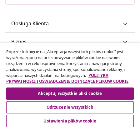
Obsługa Klienta
Biznes
Poprzez kliknięcie na „Akceptacja wszystkich plików cookie” jest
wyrażona zgoda na przechowywanie plików cookie na swoim
vidaXL
urządzeniu w celu usprawnienia korzystania z nawigacji strony,
analizowania wykorzystania strony, spersonalizowane reklamy, i
wsparcia naszych działań marketingowych.
POLITYKA
Odkryj więcej
PRYWATNOŚCI I OŚWIADCZENIE DOTYCZĄCE PLIKÓW COOKIE
Akceptuj wszystkie pliki cookie
Odrzucenie wszystkich
Ustawienia plików cookie
© 2008-2026 vidaXL www.vidaxl.pl jest sklepem internetowym
firmy vidaXL Marketplace Europe B.V