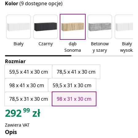
Kolor
(9 dostępne opcje)
Biały
Czarny
dąb
Betonow
Biały
Sonoma
y szary
wysoki
połysk
Rozmiar
59,5 x 41 x 30 cm
78,5 x 41 x 30 cm
98 x 41 x 30 cm
59,5 x 31 x 30 cm
78,5 x 31 x 30 cm
98 x 31 x 30 cm
99
292
zł
Zawiera VAT
Opis