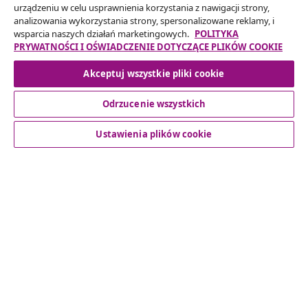
Złóż wniosek o odstąpienie od umowy dotyczącej
urządzeniu w celu usprawnienia korzystania z nawigacji strony,
analizowania wykorzystania strony, spersonalizowane reklamy, i
Twojego zamówienia.
wsparcia naszych działań marketingowych.
POLITYKA
PRYWATNOŚCI I OŚWIADCZENIE DOTYCZĄCE PLIKÓW COOKIE
Odstąpienie od umowy
Akceptuj wszystkie pliki cookie
Odrzucenie wszystkich
Obsługa Klienta
Ustawienia plików cookie
Biznes
vidaXL
Odkryj więcej