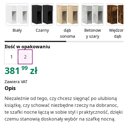
Biały
Czarny
dąb
Betonow
Wędzony
sonoma
y szary
dąb
Ilość w opakowaniu
1
2
99
381
zł
Zawiera VAT
Opis
Niezależnie od tego, czy chcesz sięgnąć po ulubioną
książkę, czy schować niezbędne rzeczy na dobranoc,
te szafki nocne łączą w sobie styl i praktyczność, dzięki
czemu stanowią doskonały wybór na szafkę nocną.