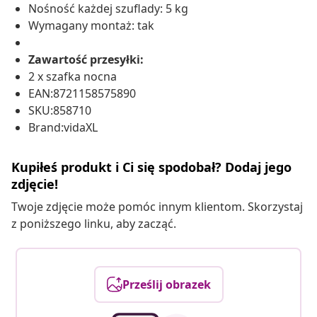
Nośność każdej szuflady: 5 kg
Wymagany montaż: tak
Zawartość przesyłki:
2 x szafka nocna
EAN:8721158575890
SKU:858710
Brand:vidaXL
Kupiłeś produkt i Ci się spodobał? Dodaj jego
zdjęcie!
Twoje zdjęcie może pomóc innym klientom. Skorzystaj
z poniższego linku, aby zacząć.
Prześlij obrazek