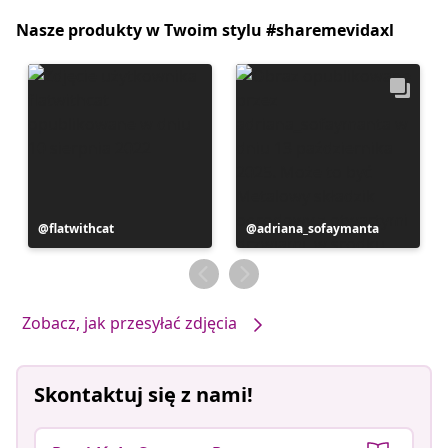
Nasze produkty w Twoim stylu #sharemevidaxl
Post
flatwithcat
Post
adriana_sofaymanta
opublikowany
opublikowany
przez
przez
Zobacz, jak przesyłać zdjęcia
Skontaktuj się z nami!