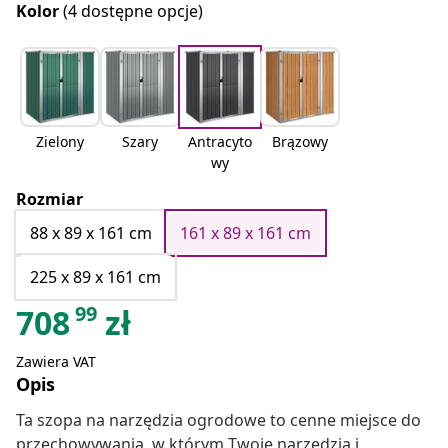
Kolor
(4 dostępne opcje)
Zielony
Szary
Antracyto
Brązowy
wy
Rozmiar
88 x 89 x 161 cm
161 x 89 x 161 cm
225 x 89 x 161 cm
99
708
zł
Zawiera VAT
Opis
Ta szopa na narzędzia ogrodowe to cenne miejsce do
przechowywania, w którym Twoje narzędzia i