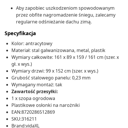
Aby zapobiec uszkodzeniom spowodowanym
przez obfite nagromadzenie śniegu, zalecamy
regularne odśnieżanie dachu zimą.
Specyfikacja
Kolor: antracytowy
Materiał: stal galwanizowana, metal, plastik
Wymiary całkowite: 161 x 89 x 159 / 161 cm (szer. x
gł. x wys.)
Wymiary drzwi: 99 x 152 cm (szer. x wys.)
Grubość stalowego panelu: 0,23 mm
Wymagany montaż: tak
Zawartość przesyłki:
1 x szopa ogrodowa
Plastikowe osłonki na narożniki
EAN:8720286512869
SKU:316211
Brand:vidaXL