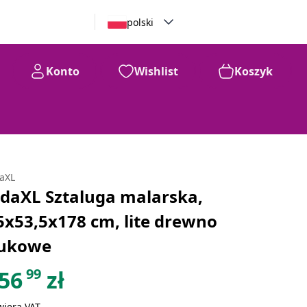
polski
Konto
Wishlist
Koszyk
daXL
idaXL Sztaluga malarska,
5x53,5x178 cm, lite drewno
ukowe
99
56
zł
wiera VAT