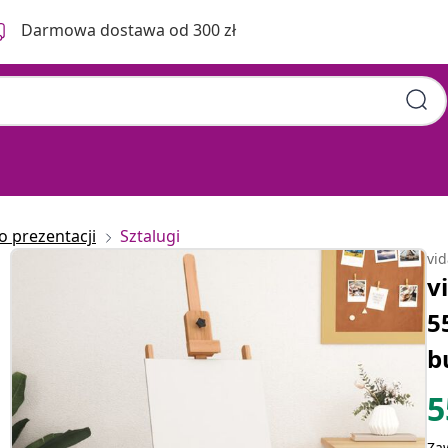
Darmowa dostawa od 300 zł
o prezentacji
Sztalugi
vi
v
5
b
5
Za