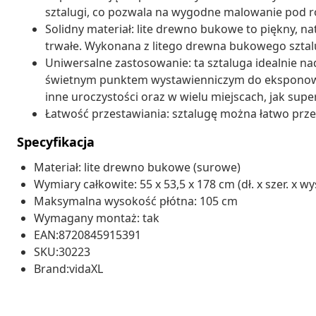
sztalugi, co pozwala na wygodne malowanie pod r
Solidny materiał: lite drewno bukowe to piękny, nat
trwałe. Wykonana z litego drewna bukowego sztalug
Uniwersalne zastosowanie: ta sztaluga idealnie nada
świetnym punktem wystawienniczym do eksponowani
inne uroczystości oraz w wielu miejscach, jak supe
Łatwość przestawiania: sztalugę można łatwo przeno
Specyfikacja
Materiał: lite drewno bukowe (surowe)
Wymiary całkowite: 55 x 53,5 x 178 cm (dł. x szer. x wy
Maksymalna wysokość płótna: 105 cm
Wymagany montaż: tak
EAN:8720845915391
SKU:30223
Brand:vidaXL