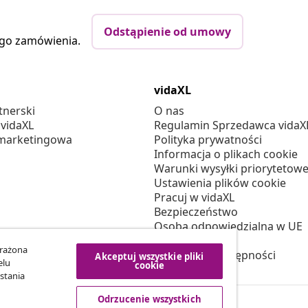
Odstąpienie od umowy
ego zamówienia.
vidaXL
tnerski
O nas
 vidaXL
Regulamin Sprzedawca vidaX
marketingowa
Polityka prywatności
Informacja o plikach cookie
Warunki wysyłki priorytetowe
Ustawienia plików cookie
Pracuj w vidaXL
Bezpieczeństwo
Osoba odpowiedzialna w UE
Polityką EPR
yrażona
Deklaracja dostępności
Akceptuj wszystkie pliki
elu
cookie
stania
Odrzucenie wszystkich