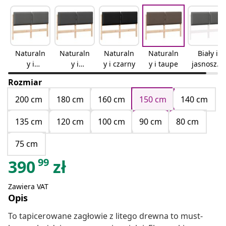
Naturaln
Naturaln
Naturaln
Naturaln
Biały i
y i
y i
y i czarny
y i taupe
jasnoszar
jasnoszar
ciemnosz
y
Rozmiar
y
ary
200 cm
180 cm
160 cm
150 cm
140 cm
135 cm
120 cm
100 cm
90 cm
80 cm
75 cm
99
390
zł
Zawiera VAT
Opis
To tapicerowane zagłowie z litego drewna to must-