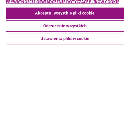
PRYWATNOŚCI I OŚWIADCZENIE DOTYCZĄCE PLIKÓW COOKIE
Odstąpienie od umowy
Akceptuj wszystkie pliki cookie
Odrzucenie wszystkich
Obsługa Klienta
Ustawienia plików cookie
Biznes
vidaXL
Odkryj więcej