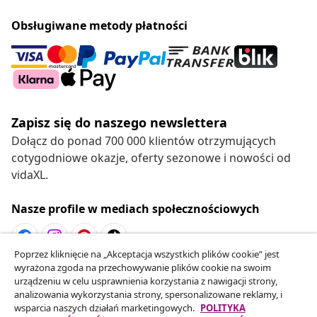
Obsługiwane metody płatności
Zapisz się do naszego newslettera
Dołącz do ponad 700 000 klientów otrzymujących
cotygodniowe okazje, oferty sezonowe i nowości od
vidaXL.
Nasze profile w mediach społecznościowych
Poprzez kliknięcie na „Akceptacja wszystkich plików cookie” jest
wyrażona zgoda na przechowywanie plików cookie na swoim
Odstąpienie od umowy
urządzeniu w celu usprawnienia korzystania z nawigacji strony,
Złóż wniosek o odstąpienie od umowy dotyczącej
analizowania wykorzystania strony, spersonalizowane reklamy, i
wsparcia naszych działań marketingowych.
POLITYKA
Twojego zamówienia.