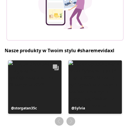
Nasze produkty w Twoim stylu #sharemevidaxl
Post
storgatan35c
Post
Sylvia
opublikowany
opublikowany
przez
przez