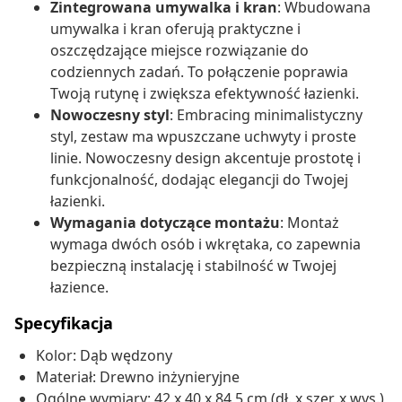
Zintegrowana umywalka i kran
: Wbudowana
umywalka i kran oferują praktyczne i
oszczędzające miejsce rozwiązanie do
codziennych zadań. To połączenie poprawia
Twoją rutynę i zwiększa efektywność łazienki.
Nowoczesny styl
: Embracing minimalistyczny
styl, zestaw ma wpuszczane uchwyty i proste
linie. Nowoczesny design akcentuje prostotę i
funkcjonalność, dodając elegancji do Twojej
łazienki.
Wymagania dotyczące montażu
: Montaż
wymaga dwóch osób i wkrętaka, co zapewnia
bezpieczną instalację i stabilność w Twojej
łazience.
Specyfikacja
Kolor: Dąb wędzony
Materiał: Drewno inżynieryjne
Ogólne wymiary: 42 x 40 x 84,5 cm (dł. x szer. x wys.)