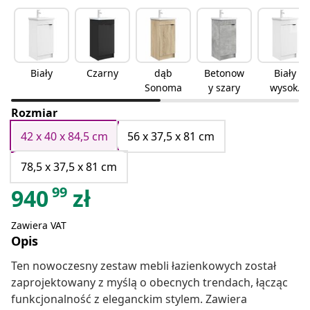
Biały
Czarny
dąb
Betonow
Biały
Sonoma
y szary
wysoki
połysk
Rozmiar
42 x 40 x 84,5 cm
56 x 37,5 x 81 cm
78,5 x 37,5 x 81 cm
99
940
zł
Zawiera VAT
Opis
Ten nowoczesny zestaw mebli łazienkowych został
zaprojektowany z myślą o obecnych trendach, łącząc
funkcjonalność z eleganckim stylem. Zawiera