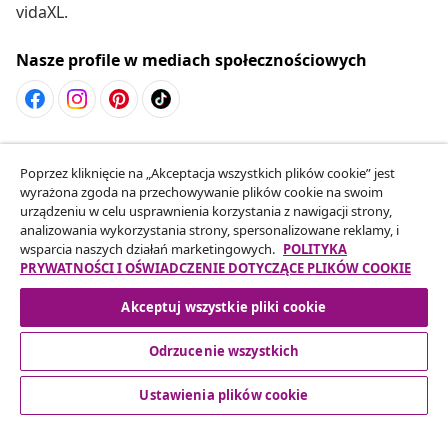
vidaXL.
Nasze profile w mediach społecznościowych
Odstąpienie od umowy
Poprzez kliknięcie na „Akceptacja wszystkich plików cookie” jest
Złóż wniosek o odstąpienie od umowy dotyczącej
wyrażona zgoda na przechowywanie plików cookie na swoim
Twojego zamówienia.
urządzeniu w celu usprawnienia korzystania z nawigacji strony,
analizowania wykorzystania strony, spersonalizowane reklamy, i
wsparcia naszych działań marketingowych.
POLITYKA
Odstąpienie od umowy
PRYWATNOŚCI I OŚWIADCZENIE DOTYCZĄCE PLIKÓW COOKIE
Akceptuj wszystkie pliki cookie
Obsługa Klienta
Odrzucenie wszystkich
Ustawienia plików cookie
Biznes