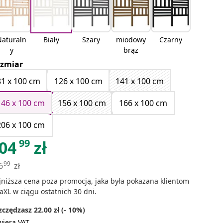
Naturaln
Biały
Szary
miodowy
Czarny
y
brąz
zmiar
81 x 100 cm
126 x 100 cm
141 x 100 cm
146 x 100 cm
156 x 100 cm
166 x 100 cm
206 x 100 cm
99
04
zł
99
6
zł
jniższa cena poza promocją, jaka była pokazana klientom
aXL w ciągu ostatnich 30 dni.
czędzasz 22.00 zł (- 10%)
wiera VAT