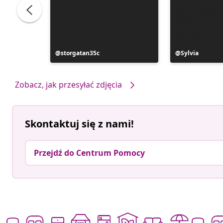
ele
Post
storgatan35c
Post
Sylvia
opublikowany
opublikowan
przez
przez
Zobacz, jak przesyłać zdjęcia
Skontaktuj się z nami!
Przejdź do Centrum Pomocy