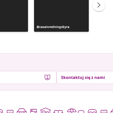
Post
casainredningsbyra
Post
Siobhan
y
opublikowany
opublik
przez
przez
Skontaktuj się z nami