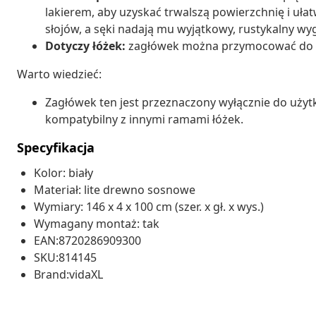
lakierem, aby uzyskać trwalszą powierzchnię i uł
słojów, a sęki nadają mu wyjątkowy, rustykalny wy
Dotyczy łóżek:
zagłówek można przymocować do ł
Warto wiedzieć:
Zagłówek ten jest przeznaczony wyłącznie do użytk
kompatybilny z innymi ramami łóżek.
Specyfikacja
Kolor: biały
Materiał: lite drewno sosnowe
Wymiary: 146 x 4 x 100 cm (szer. x gł. x wys.)
Wymagany montaż: tak
EAN:8720286909300
SKU:814145
Brand:vidaXL