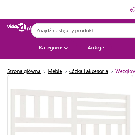
Poprzedni
Następny
Kategorie
Aukcje
Strona główna
Meble
Łóżka i akcesoria
Wezgłowi