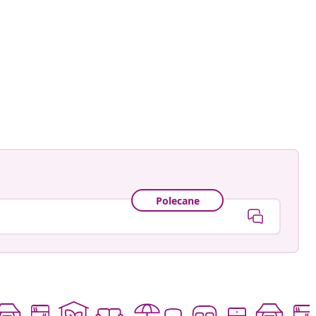
owany
Polecane