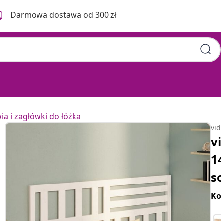
Darmowa dostawa od 300 zł
a i zagłówki do łóżka
vi
v
1
s
Ko