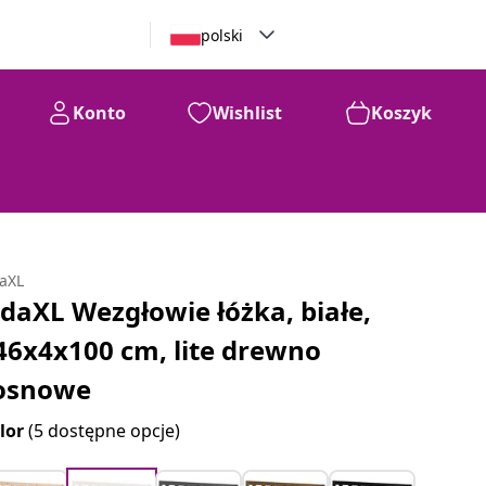
polski
Konto
Wishlist
Koszyk
daXL
idaXL Wezgłowie łóżka, białe,
46x4x100 cm, lite drewno
osnowe
lor
(5 dostępne opcje)