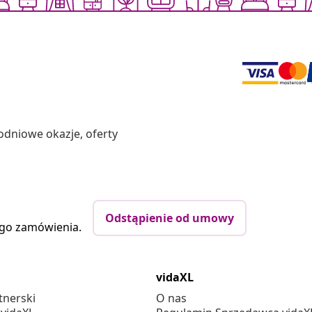
odniowe okazje, oferty
Odstąpienie od umowy
ego zamówienia.
vidaXL
tnerski
O nas