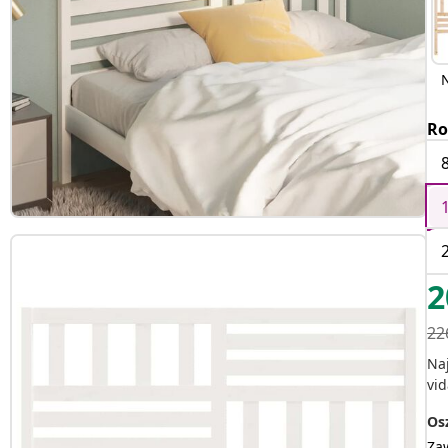
Ro
2
22
Na
vid
Osz
Za